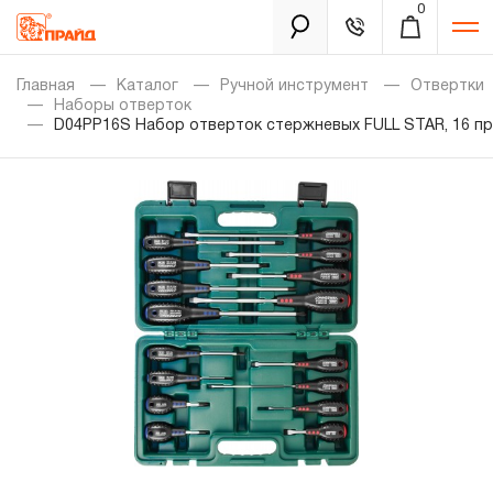
0
Каталог
Главная
Каталог
Ручной инструмент
Отвертки
Наборы отверток
D04PP16S Набор отверток стержневых FULL STAR, 16 п
Золотая лихорадка
Новинки
Распродажа
Уцененный товар
Забыли пароль?
О нас
Новости
Бренды