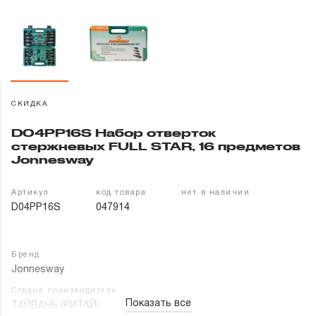
Гарантия и сервис
Доставка и оплата
Партнерам
СКИДКА
Контакты
D04PP16S Набор отверток
стержневых FULL STAR, 16 предметов
Jonnesway
Артикул
код товара
нет в наличии
D04PP16S
047914
Бренд
Jonnesway
Страна производитель
Показать все
ТАЙВАНЬ (КИТАЙ)