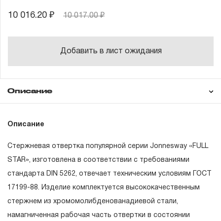
10 016.20 ₽
10 017.00 ₽
Добавить в лист ожидания
Описание
Гарантия
Состав товара
Описание
47909
Отвертка шлицевая, SL3х50
Стержневая отвертка популярной серии Jonnesway «FULL
47911
Отвертка шлицевая, SL3х150
ГАРАНТИЙНЫЕ ОБЯЗАТЕЛЬСТВА.
STAR», изготовлена в соответствии с требованиями
47910
Отвертка шлицевая, SL5,5х75
стандарта DIN 5262, отвечает техническим условиям ГОСТ
Понятие «ПОЖИЗНЕННАЯ ГАРАНТИЯ».
47074
Отвертка шлицевая, SL5,5х125
17199-88. Изделие комплектуется высококачественным
1.1 Понятие «ПОЖИЗНЕННАЯ ГАРАНТИЯ» включает в
стержнем из хромомолибденованадиевой стали,
47913
Отвертка шлицевая, SL5,5х200
себя признание неограниченного срока поддержания
намагниченная рабочая часть отвертки в состоянии