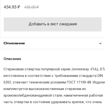
434.93 ₽
435.00 ₽
Добавить в лист ожидания
Описание
Гарантия
Описание
Стержневая отвертка популярной серии Jonnesway «FULL ST
ГАРАНТИЙНЫЕ ОБЯЗАТЕЛЬСТВА.
изготовлена в соответствии с требованиями стандарта DIN
5262, отвечает техническим условиям ГОСТ 17199-88. Издели
Понятие «ПОЖИЗНЕННАЯ ГАРАНТИЯ».
комплектуется высококачественным стержнем из
1.1 Понятие «ПОЖИЗНЕННАЯ ГАРАНТИЯ» включает в с
хромомолибденованадиевой стали, намагниченная рабочая
признание неограниченного срока поддержания
часть отвертки в состоянии удерживать крепеж, что очень