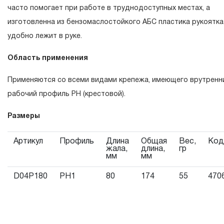
гарантийных обязательств в течение всего периода
часто помогает при работе в труднодоступных местах, а
эксплуатации изделия, а также замена или ремонт
изготовленна из бензомаслостойкого АБС пластика рукоятка
вышедшего из строя инструмента, если при проведении
удобно лежит в руке.
технической экспертизы было установлено, что
Область применения
производитель использовал при изготовлении изделия
некачественные материалы или нарушал технологию в
Применяются со всеми видами крепежа, имеющего врутренн
процессе его производства.
рабочий профиль PH (крестовой).
1.2 «ПОЖИЗНЕННАЯ ГАРАНТИЯ» предоставляется при
условии соблюдения покупателем (потребителем) правил
Размеры
эксплуатации, обслуживания, транспортировки и хранени
Артикул
Профиль
Длина
Общая
Вес,
Код
применяемых для ручного слесарно-монтажного
жала,
длина,
гр
мм
мм
инструмента.
D04P180
PH1
80
174
55
470
2. Понятие «ОГРАНИЧЕННАЯ ГАРАНТИЯ»
2.1 На инструмент, имеющий в своей конструкции
КИНЕМАТИЧЕСКУЮ СХЕМУ (МЕХАНИЗМ)