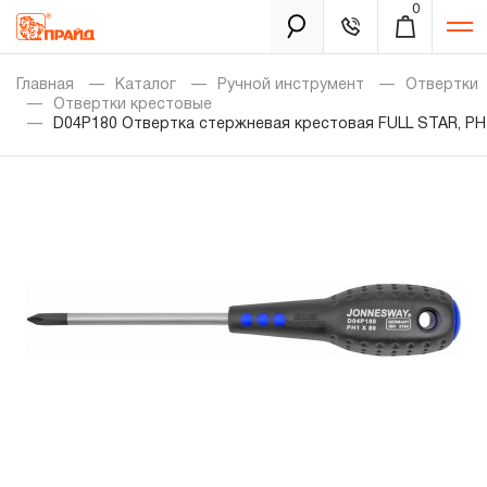
0
Каталог
Главная
Каталог
Ручной инструмент
Отвертки
Отвертки крестовые
D04P180 Отвертка стержневая крестовая FULL STAR, PH
Золотая лихорадка
Новинки
Распродажа
Уцененный товар
Забыли пароль?
О нас
Новости
Бренды