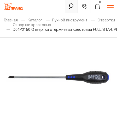
0
Каталог
Главная
Каталог
Ручной инструмент
Отвертки
Отвертки крестовые
D04P2150 Отвертка стержневая крестовая FULL STAR, P
Золотая лихорадка
Новинки
Распродажа
Уцененный товар
Забыли пароль?
О нас
Новости
Бренды