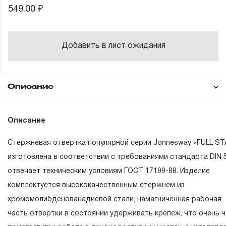
549.00 ₽
Добавить в лист ожидания
Описание
Гарантия
Описание
Стержневая отвертка популярной серии Jonnesway «FULL ST
ГАРАНТИЙНЫЕ ОБЯЗАТЕЛЬСТВА.
изготовлена в соответствии с требованиями стандарта DIN 5
отвечает техническим условиям ГОСТ 17199-88. Изделие
Понятие «ПОЖИЗНЕННАЯ ГАРАНТИЯ».
комплектуется высококачественным стержнем из
1.1 Понятие «ПОЖИЗНЕННАЯ ГАРАНТИЯ» включает в с
хромомолибденованадиевой стали, намагниченная рабочая
признание неограниченного срока поддержания гаранти
часть отвертки в состоянии удерживать крепеж, что очень 
обязательств в течение всего периода эксплуатации