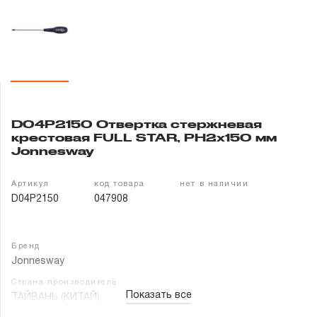
Гарантия и сервис
Доставка и оплата
Партнерам
D04P2150 Отвертка стержневая
Контакты
крестовая FULL STAR, PH2х150 мм
Jonnesway
Артикул
код товара
нет в наличии
D04P2150
047908
Бренд
Jonnesway
Страна производитель
Показать все
ТАЙВАНЬ (КИТАЙ)