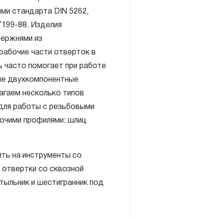
ми стандарта DIN 5262,
199-88. Изделия
ержнями из
рабочие части отверток в
ь часто помогает при работе
включает в себя признание
ые двухкомпонентные
антийных обязательств в
агаем несколько типов
елия, а также замена или
 для работы с резьбовыми
, если при проведении
очими профилями: шлиц
но, что производитель
екачественные материалы или
изводства.
ть на инструменты со
авляется при условии
 отвертки со сквозной
правил эксплуатации,
тыльник и шестигранник под
ия, применяемых для ручного