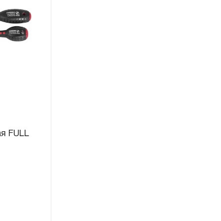
 месяцев с начала
торые перечислены в п.3.4
ажного, пневматического,
распространяется понятие
рукции храповый механизм
ещоточные и т.п.)
арантии в ДВЕНАДЦАТЬ
я FULL
й инструмент, включая
рулетки, динамометрические
п. устанавливается
ТЬ месяцев, если не
чный интервал, который
данного инструмента.
трумента, ключей разводных и