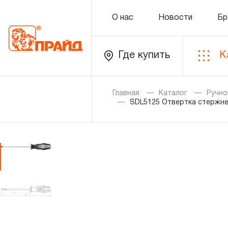
О нас
Новости
Бр
Где купить
К
Каталог
Главная
Каталог
Ручно
SDL5125 Отвертка стержне
Золотая лихорадка
Новинки
Распродажа
Уцененный товар
О нас