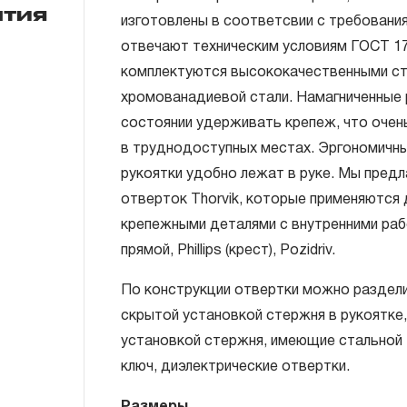
нтия
изготовлены в соответсвии с требования
отвечают техническим условиям ГОСТ 17
ГАРАНТИЙНЫЕ ОБЯЗАТЕЛЬСТВА.
комплектуются высококачественными ст
Понятие «ПОЖИЗНЕННАЯ ГАРАНТИЯ».
хромованадиевой стали. Намагниченные 
состоянии удерживать крепеж, что очен
1.1 Понятие «ПОЖИЗНЕННАЯ ГАРАНТИЯ» 
в труднодоступных местах. Эргономичн
неограниченного срока поддержания гар
рукоятки удобно лежат в руке. Мы предл
течение всего периода эксплуатации изд
отверток Thorvik, которые применяются
ремонт вышедшего из строя инструмента
крепежными деталями с внутренними раб
технической экспертизы было установле
прямой, Phillips (крест), Pozidriv.
использовал при изготовлении изделия н
нарушал технологию в процессе его про
По конструкции отвертки можно раздели
1.2 «ПОЖИЗНЕННАЯ ГАРАНТИЯ» предост
скрытой установкой стержня в рукоятке,
соблюдения покупателем (потребителем) 
установкой стержня, имеющие стальной 
обслуживания, транспортировки и хранен
ключ, диэлектрические отвертки.
слесарно-монтажного инструмента.