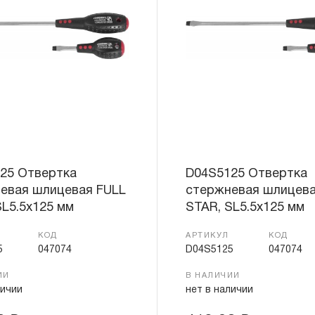
«ограниченной гарантии», в ДВЕНАДЦАТЬ
эксплуатации всех типов инструмента, ко
3.4 На следующие группы слесарно-монт
гидравлического, измерительного и т.п. 
«ограниченная гарантия»:
3.4.1 На изделия имеющие в своей конст
(ключи гаечные трещоточные, рукоятки тр
распространяется ограниченный срок г
месяцев.
25 Отвертка
D04S5125 Отвертка
евая шлицевая FULL
стержневая шлицева
3.4.2 На измерительный и диагностически
SL5.5х125 мм
STAR, SL5.5х125 мм
манометры, компрессометры, тестеры, 
ключи, усилители крутящего момента и т.
КОД
АРТИКУЛ
КОД
ограниченный срок гарантии в ДВЕНАДЦА
5
047074
D04S5125
047074
предусмотрен изготовителем межповеро
ИИ
В НАЛИЧИИ
зависит от интенсивности эксплуатации 
личии
нет в наличии
3.4.3 На группы шарнирно-губцевого инс