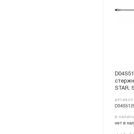
D04S51
стержн
STAR, 
АРТИКУЛ
D04S512
В НАЛИЧ
нет в на