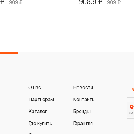
9
₽
908.9
₽
909
₽
909
₽
3.4.3 На группы шарнирно-губцевого инс
трубных рычажных, отверток с разнообр
устанавливается срок гарантийных обя
месяцев, кроме тех случаев, когда рабо
свою функциональность вследствие ест
3.4.4 Пневмомеханический инструмент, в
пневмоподготовки и покрасочное обору
действие «ограниченной гарантии», срок
ДВЕНАДЦАТЬ месяцев.
3.4.5 На группу товаров аккумуляторный 
О нас
Новости
аккумуляторные батареи, фонари аккуму
действие «ограниченной гарантии», срок
Партнерам
Контакты
ДВЕНАДЦАТЬ месяцев.
Каталог
Бренды
3.4.6 На гидравлический инструмент (пре
Где купить
Гарантия
подкатные и бутылочные домкраты и т.п.
ограниченный срок гарантийного обслужи