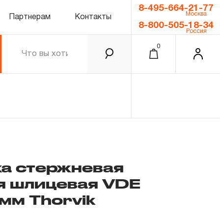
8-495-664-21-77
Москва
Партнерам
Контакты
8-800-505-18-34
Россия
0
ка стержневая
я шлицевая VDE
0.00 ₽
Итого
мм Thorvik
Забыли пароль?