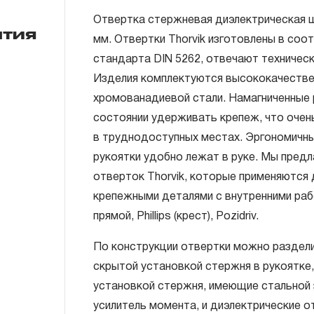
Отвертка стержневая диэлектрическая 
нтия
мм. Отвертки Thorvik изготовлены в соо
стандарта DIN 5262, отвечают техничес
ГАРАНТИЙНЫЕ ОБЯЗАТЕЛЬСТВА.
Изделия комплектуются высококачестве
Понятие «ПОЖИЗНЕННАЯ ГАРАНТИЯ».
хромованадиевой стали. Намагниченные 
состоянии удерживать крепеж, что очен
1.1 Понятие «ПОЖИЗНЕННАЯ ГАРАНТИЯ» 
в труднодоступных местах. Эргономичн
неограниченного срока поддержания гар
рукоятки удобно лежат в руке. Мы предл
течение всего периода эксплуатации изд
отверток Thorvik, которые применяются
ремонт вышедшего из строя инструмента
крепежными деталями с внутренними раб
технической экспертизы было установле
прямой, Phillips (крест), Pozidriv.
использовал при изготовлении изделия н
нарушал технологию в процессе его про
По конструкции отвертки можно раздели
1.2 «ПОЖИЗНЕННАЯ ГАРАНТИЯ» предост
скрытой установкой стержня в рукоятке,
соблюдения покупателем (потребителем) 
установкой стержня, имеющие стальной 
обслуживания, транспортировки и хранен
усилитель момента, и диэлектрические о