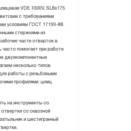
шлицевая VDE 1000V, SL8x175
тветсвии с требованиями
ким условиям ГОСТ 17199-88.
нными стержнями из
рабочие части отверток в
ь часто помогает при работе
включает в себя признание
ые двухкомпонентные
антийных обязательств в
агаем несколько типов
елия, а также замена или
 для работы с резьбовыми
, если при проведении
очими профилями: шлиц
но, что производитель
екачественные материалы или
изводства.
ть на инструменты со
авляется при условии
 отвертки со сквозной
правил эксплуатации,
затыльник и шестигранный
ия, применяемых для ручного
твертки.