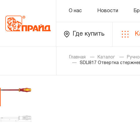
О нас
Новости
Бр
Где купить
К
Каталог
Главная
Каталог
Ручно
SDLI817 Отвертка стержнев
Золотая лихорадка
Новинки
Распродажа
Уцененный товар
О нас