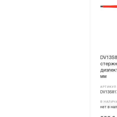
DV13S8
стержн
диэлек
мм
АРТИКУЛ
DV13S81
В НАЛИЧ
нет в на