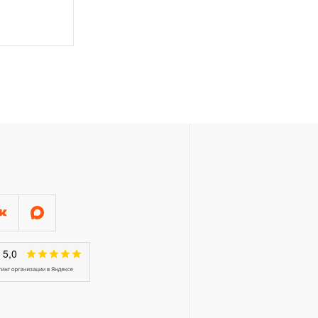
трумента, ключей разводных и
азными рабочими профилями,
зательств в ДВЕНАДЦАТЬ
чие поверхности потеряли
ественного износа.
ключая элементы
дование, попадает под
 которой определен в
инструмент, включая
ляторные, попадает под
 которой определен в
ссы, краны, цилиндры, насосы,
) распространяется
вания, который для торговых