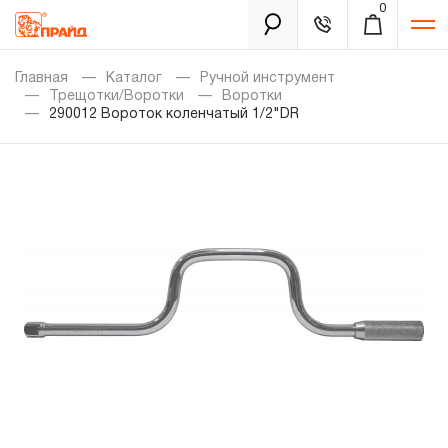
0
Каталог
Главная
Каталог
Ручной инструмент
Трещотки/Воротки
Воротки
290012 Вороток коленчатый 1/2"DR
Золотая лихорадка
Новинки
Распродажа
Уцененный товар
Забыли пароль?
О нас
Новости
Бренды