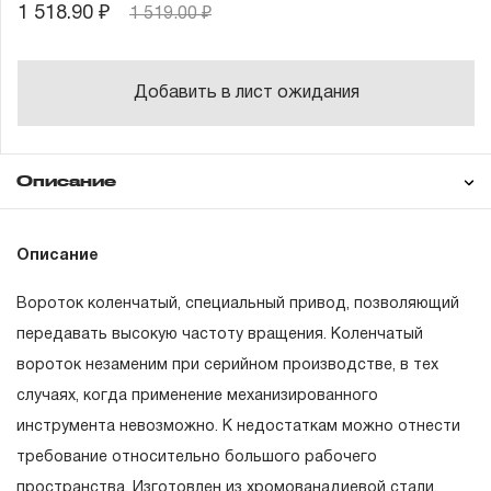
1 518.90 ₽
1 519.00 ₽
Добавить в лист ожидания
Описание
Гарантия
Описание
Вороток коленчатый, специальный привод, позволяющий
ГАРАНТИЙНЫЕ ОБЯЗАТЕЛЬСТВА.
передавать высокую частоту вращения. Коленчатый
вороток незаменим при серийном производстве, в тех
Понятие «ПОЖИЗНЕННАЯ ГАРАНТИЯ».
случаях, когда применение механизированного
1.1 Понятие «ПОЖИЗНЕННАЯ ГАРАНТИЯ» включает в
инструмента невозможно. К недостаткам можно отнести
себя признание неограниченного срока поддержания
требование относительно большого рабочего
гарантийных обязательств в течение всего периода
пространства. Изготовлен из хромованадиевой стали,