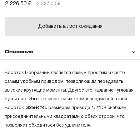
2 226.50 ₽
2 227.00 ₽
Добавить в лист ожидания
Описание
Гарантия
Вороток Г-образный является самым простым и часто
самым удобным приводом, позволяющим передавать
высокие крутящие моменты. Другое его название «угловая
ГАРАНТИЙНЫЕ ОБЯЗАТЕЛЬСТВА.
рукоятка». Изготавливается из хромованадиевой стали.
Понятие «ПОЖИЗНЕННАЯ ГАРАНТИЯ».
Вороток
S25H414
с размером привода 1/2’’DR снабжен
присоединительными квадратами с обеих сторон, что
1.1 Понятие «ПОЖИЗНЕННАЯ ГАРАНТИЯ» включает в
позволяет обходиться без удлинителя.
себя признание неограниченного срока поддержания
гарантийных обязательств в течение всего периода