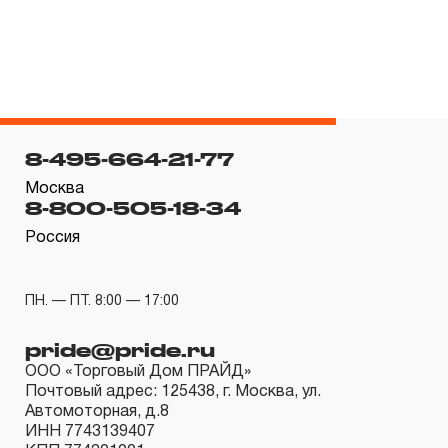
эксплуатации изделия, а также замена или ремонт
вышедшего из строя инструмента, если при
проведении технической экспертизы было
установлено, что производитель использовал при
изготовлении изделия некачественные материалы или
8-495-664-21-77
нарушал технологию в процессе его производства.
1.2 «ПОЖИЗНЕННАЯ ГАРАНТИЯ» предоставляется
Москва
8-800-505-18-34
при условии соблюдения покупателем (потребителем)
Россия
правил эксплуатации, обслуживания, транспортировки
и хранения, применяемых для ручного слесарно-
монтажного инструмента.
ПН. — ПТ. 8:00 — 17:00
2. Понятие «ОГРАНИЧЕННАЯ ГАРАНТИЯ»
pride@pride.ru
ООО «Торговый Дом ПРАЙД»
2.1 На инструмент, имеющий в своей конструкции
Почтовый адрес: 125438, г. Москва, ул.
Автомоторная, д.8
КИНЕМАТИЧЕСКУЮ СХЕМУ (МЕХАНИЗМ)
ИНН 7743139407
распространяется понятие «ограниченной гарантии», в