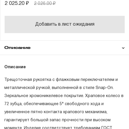
2 025.20 ₽
2 026.00 ₽
Добавить в лист ожидания
Описание
Гарантия
Описание
Трещоточная рукоятка с флажковым переключателем и
ГАРАНТИЙНЫЕ ОБЯЗАТЕЛЬСТВА.
металлической ручкой, выполненной в стиле Snap-On.
Зеркальное хромоникелевое покрытие. Храповое колесо в
Понятие «ПОЖИЗНЕННАЯ ГАРАНТИЯ».
72 зубца, обеспечивающее 5° свободного хода и
1.1 Понятие «ПОЖИЗНЕННАЯ ГАРАНТИЯ» включает в
увеличенное пятно контакта храпового механизма,
себя признание неограниченного срока поддержания
гарантирует большой запас прочности при высоком
гарантийных обязательств в течение всего периода
моменте. Изделие соответствует требованиям ГОСТ