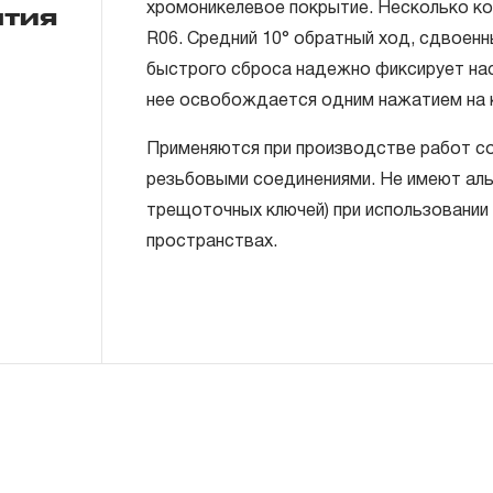
хромоникелевое покрытие. Несколько кор
нтия
R06. Средний 10° обратный ход, сдвоенн
ГАРАНТИЙНЫЕ ОБЯЗАТЕЛЬСТВА.
быстрого сброса надежно фиксирует нас
нее освобождается одним нажатием на к
Понятие «ПОЖИЗНЕННАЯ ГАРАНТИЯ».
Применяются при производстве работ с
1.1 Понятие «ПОЖИЗНЕННАЯ ГАРАНТИЯ» 
резьбовыми соединениями. Не имеют аль
неограниченного срока поддержания гар
трещоточных ключей) при использовании 
течение всего периода эксплуатации изд
пространствах.
ремонт вышедшего из строя инструмента
технической экспертизы было установле
использовал при изготовлении изделия н
нарушал технологию в процессе его про
1.2 «ПОЖИЗНЕННАЯ ГАРАНТИЯ» предост
соблюдения покупателем (потребителем) 
обслуживания, транспортировки и хранен
слесарно-монтажного инструмента.