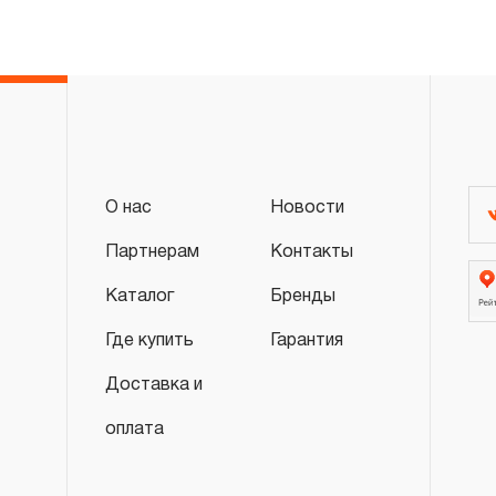
«ограниченной гарантии», в ДВЕНАДЦАТЬ
эксплуатации всех типов инструмента, ко
3.4 На следующие группы слесарно-монт
гидравлического, измерительного и т.п. 
«ограниченная гарантия»:
3.4.1 На изделия имеющие в своей конст
(ключи гаечные трещоточные, рукоятки тр
О нас
Новости
распространяется ограниченный срок г
Партнерам
Контакты
месяцев.
Каталог
Бренды
3.4.2 На измерительный и диагностически
манометры, компрессометры, тестеры, 
Где купить
Гарантия
ключи, усилители крутящего момента и т.
Доставка и
ограниченный срок гарантии в ДВЕНАДЦА
предусмотрен изготовителем межповеро
оплата
зависит от интенсивности эксплуатации 
3.4.3 На группы шарнирно-губцевого инс