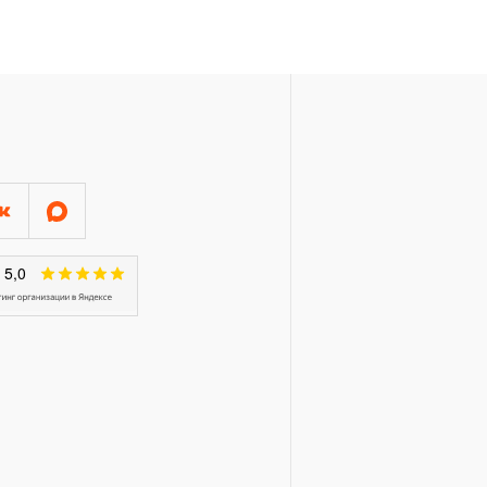
 месяцев с начала
торые перечислены в п.3.4
ажного, пневматического,
распространяется понятие
рукции храповый механизм
ещоточные и т.п.)
арантии в ДВЕНАДЦАТЬ
й инструмент, включая
рулетки, динамометрические
п. устанавливается
ТЬ месяцев, если не
чный интервал, который
данного инструмента.
трумента, ключей разводных и