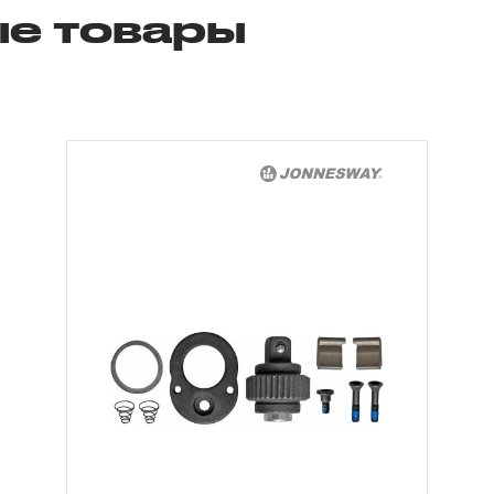
е товары
2. Понятие «ОГРАНИЧЕННАЯ ГАРАНТИ
2.1 На инструмент, имеющий в своей 
СХЕМУ (МЕХАНИЗМ) распространяется п
гарантии», в связи с сокращенным сроко
повышенным износом при использовании 
с начала использования в условиях эксп
интенсивности.
2.2 При повышенной интенсивности или т
эксплуатации инструмента гарантийный 
до одного месяца.
2.3 Начало гарантийного срока, начало 
дате продажи, указанной в гарантийном
инструмента или документе, подтвержд
изделия. В отдельных случаях, при реали
промышленные предприятия, начало гара