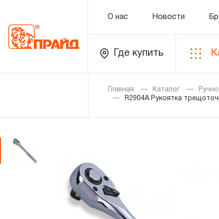
О нас
Новости
Бр
Где купить
К
Каталог
Главная
Каталог
Ручно
R2904A Рукоятка трещоточн
Золотая лихорадка
Новинки
Распродажа
Уцененный товар
О нас