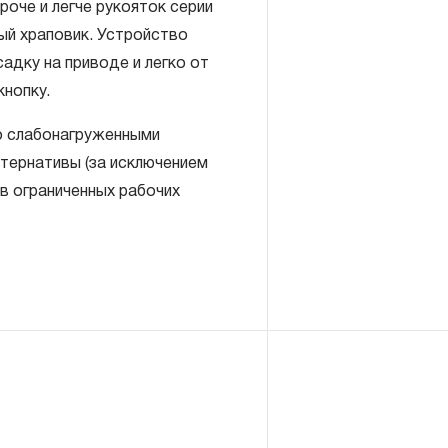
оче и легче рукояток серии
ый храповик. Устройство
адку на приводе и легко от
нопку.
о слабонагруженными
включает в себя признание
тернативы (за исключением
антийных обязательств в
в ограниченных рабочих
елия, а также замена или
, если при проведении
но, что производитель
екачественные материалы или
изводства.
авляется при условии
правил эксплуатации,
ия, применяемых для ручного