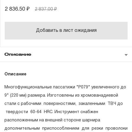
2 836.50 ₽
2 837.00 ₽
Добавить в лист ожидания
Описание
Гарантия
Описание
Многофункциональные пассатижи "Р079" увеличенного до
ГАРАНТИЙНЫЕ ОБЯЗАТЕЛЬСТВА.
9" (220 мм) размера. Изготовлены из хромованадиевой
стали с рабочими поверхностями, закаленными ТВЧ до
Понятие «ПОЖИЗНЕННАЯ ГАРАНТИЯ».
твердости 60-64 HRC. Инструмент снабжен
1.1 Понятие «ПОЖИЗНЕННАЯ ГАРАНТИЯ» включает в
расположенным на внешней стороне шарнира
себя признание неограниченного срока поддержания
дополнительным приспособлением для резки проволоки