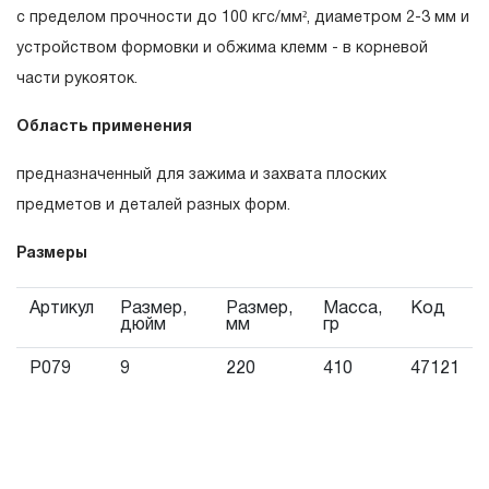
гарантийных обязательств в течение всего периода
с пределом прочности до 100 кгс/мм², диаметром 2-3 мм и
эксплуатации изделия, а также замена или ремонт
устройством формовки и обжима клемм - в корневой
вышедшего из строя инструмента, если при
части рукояток.
проведении технической экспертизы было
Область применения
установлено, что производитель использовал при
изготовлении изделия некачественные материалы или
предназначенный для зажима и захвата плоских
нарушал технологию в процессе его производства.
предметов и деталей разных форм.
1.2 «ПОЖИЗНЕННАЯ ГАРАНТИЯ» предоставляется
при условии соблюдения покупателем (потребителем)
Размеры
правил эксплуатации, обслуживания, транспортировки
Артикул
Размер,
Размер,
Масса,
Код
и хранения, применяемых для ручного слесарно-
дюйм
мм
гр
монтажного инструмента.
P079
9
220
410
47121
2. Понятие «ОГРАНИЧЕННАЯ ГАРАНТИЯ»
2.1 На инструмент, имеющий в своей конструкции
КИНЕМАТИЧЕСКУЮ СХЕМУ (МЕХАНИЗМ)