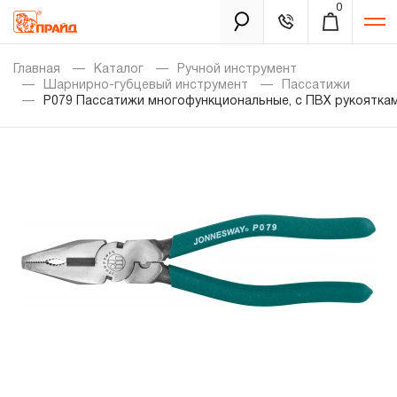
0
Каталог
Главная
Каталог
Ручной инструмент
Шарнирно-губцевый инструмент
Пассатижи
P079 Пассатижи многофункциональные, с ПВХ рукояткам
Золотая лихорадка
Новинки
Распродажа
Уцененный товар
Забыли пароль?
О нас
Новости
Бренды