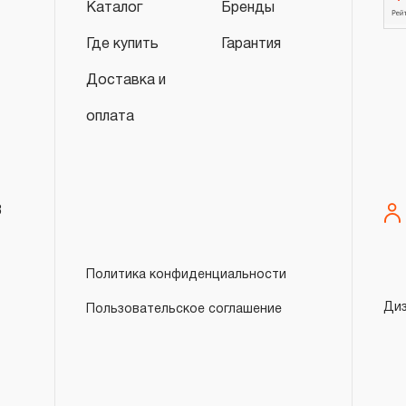
промышленные предприятия, начало гара
Каталог
Бренды
исчисляться с момента ввода инструмент
Где купить
Гарантия
более 3-х месяцев с даты продажи.
Доставка и
3. Исполнение гарантийных обязател
оплата
3.1 На изделия торговых марок JONNE
распространяется понятие «ПОЖИЗНЕНН
подлежит замене или ремонту инструмен
8
обнаруженный или возникший в результат
производстве и делающий невозможным
инструмента, за исключением тех групп 
Политика конфиденциальности
перечислены в п. 3.4.
Ди
Пользовательское соглашение
3.2 Производитель гарантирует беспере
изделий торговой марки THORVIK® в теч
эксплуатации всех типов инструмента, за
инструмента, которые перечислены в п. 3.