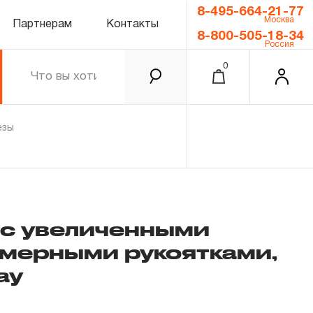
8-495-664-21-77
Москва
Партнерам
Контакты
8-800-505-18-34
Россия
0
езы
с увеличенными
имерными рукоятками,
0.00 ₽
Итого
ay
Забыли пароль?