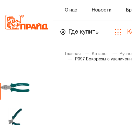
О нас
Новости
Бр
Где купить
К
Каталог
Главная
Каталог
Ручно
P097 Бокорезы с увеличен
Золотая лихорадка
Новинки
Распродажа
Уцененный товар
О нас