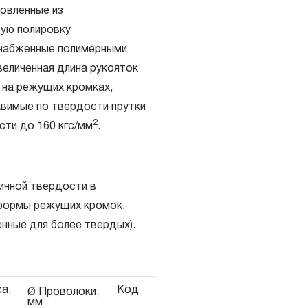
товленные из
ую полировку
снабженные полимерными
величенная длина рукояток
 на режущих кромках,
вимые по твердости прутки
включает в себя признание
2
сти до 160 кгс/мм
.
антийных обязательств в
елия, а также замена или
, если при проведении
ичной твердости в
но, что производитель
 формы режущих кромок.
екачественные материалы или
енные для более твердых).
изводства.
авляется при условии
правил эксплуатации,
а,
Код
ия, применяемых для ручного
Ø Проволоки,
мм