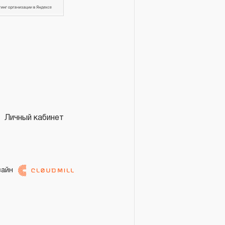
нтийного срока может
а в эксплуатацию, но не
ьств.
SWAY® и OMBRA®
АЯ ГАРАНТИЯ», то есть,
та, имеющий дефект,
е нарушений при его
Личный кабинет
 дальнейшее использование
инструмента, которые
зайн
бойное функционирование
ение ДЕСЯТИ лет с начала
 исключением тех групп
4.