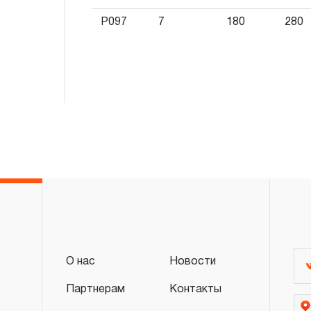
слесарно-монтажного инструмента.
P097
7
180
280
2. Понятие «ОГРАНИЧЕННАЯ ГАРАНТИ
2.1 На инструмент, имеющий в своей 
СХЕМУ (МЕХАНИЗМ) распространяется п
гарантии», в связи с сокращенным сроко
повышенным износом при использовании 
с начала использования в условиях эксп
интенсивности.
2.2 При повышенной интенсивности или т
эксплуатации инструмента гарантийный 
до одного месяца.
2.3 Начало гарантийного срока, начало 
дате продажи, указанной в гарантийном
О нас
Новости
инструмента или документе, подтвержд
Партнерам
Контакты
изделия. В отдельных случаях, при реали