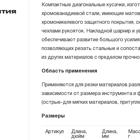
Компактные диагональные кусачки, изго
нтия
хромованадиевой стали, имеющие матов
хромоникелевого защитного покрытия, 
ГАРАНТИЙНЫЕ ОБЯЗАТЕЛЬСТВА.
чехлами рукояток. Накладной шарнир и у
Понятие «ПОЖИЗНЕННАЯ ГАРАНТИЯ».
обеспечивают развитие большого усилия
позволяющих резать стальные и сопоста
1.1 Понятие «ПОЖИЗНЕННАЯ ГАРАНТИЯ» 
из других материалов с пределом прочно
неограниченного срока поддержания гар
течение всего периода эксплуатации изд
Область применения
ремонт вышедшего из строя инструмента
Применяются для резки материалов разл
технической экспертизы было установле
зависимости от размера инструмента и
использовал при изготовлении изделия н
(острые-для мягких материалов, притупл
нарушал технологию в процессе его про
1.2 «ПОЖИЗНЕННАЯ ГАРАНТИЯ» предост
Размеры
соблюдения покупателем (потребителем) 
Артикул
Длина,
Длина,
Масс
обслуживания, транспортировки и хранен
дюйм
мм
г