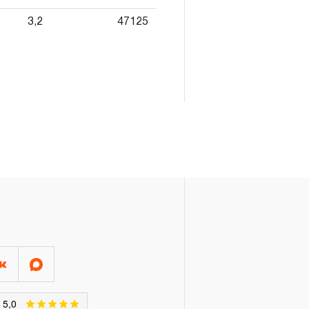
3,2
47125
Я»
конструкции КИНЕМАТИЧЕСКУЮ
онятие «ограниченной
м эксплуатации, связанным с
и определен в 12-15 месяцев
луатации средней
яжелых условиях
срок может быть сокращен
эксплуатации определяется по
 талоне продавцом
ающим факт приобретения
зации продукции на