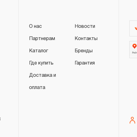
2. Понятие «ОГРАНИЧЕННАЯ ГАРАНТИ
2.1 На инструмент, имеющий в своей 
О нас
Новости
СХЕМУ (МЕХАНИЗМ) распространяется п
гарантии», в связи с сокращенным сроко
Партнерам
Контакты
повышенным износом при использовании 
Каталог
Бренды
с начала использования в условиях эксп
Где купить
Гарантия
интенсивности.
2.2 При повышенной интенсивности или т
Доставка и
эксплуатации инструмента гарантийный 
оплата
до одного месяца.
2.3 Начало гарантийного срока, начало 
дате продажи, указанной в гарантийном
инструмента или документе, подтвержд
8
изделия. В отдельных случаях, при реали
промышленные предприятия, начало гара