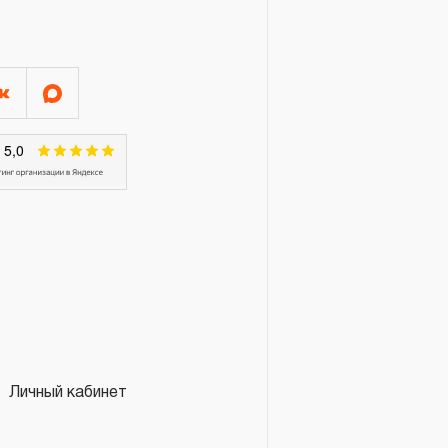
Я»
конструкции КИНЕМАТИЧЕСКУЮ
онятие «ограниченной
м эксплуатации, связанным с
и определен в 12-15 месяцев
луатации средней
яжелых условиях
срок может быть сокращен
эксплуатации определяется по
 талоне продавцом
ающим факт приобретения
Личный кабинет
зации продукции на
нтийного срока может