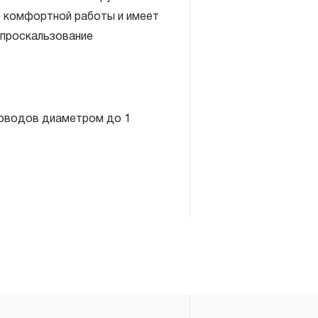
е комфортной работы и имеет
проскальзование
включает в себя признание
роводов диаметром до 1
антийных обязательств в
елия, а также замена или
, если при проведении
но, что производитель
екачественные материалы или
изводства.
авляется при условии
правил эксплуатации,
ия, применяемых для ручного