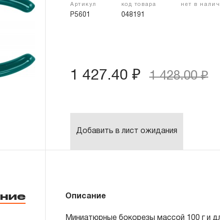
Артикул
код товара
нет в нали
P5601
048191
1 427.40 ₽
1 428.00 ₽
Добавить в лист ожидания
ние
Описание
Миниатюрные бокорезы массой 100 г и д