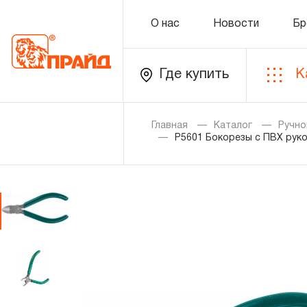
О нас
Новости
Бр
Где купить
К
Каталог
Главная
Каталог
Ручно
P5601 Бокорезы с ПВХ руко
Золотая лихорадка
Новинки
Распродажа
Уцененный товар
О нас