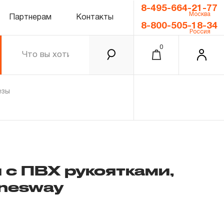
8-495-664-21-77
Москва
Партнерам
Контакты
8-800-505-18-34
Россия
0
езы
 с ПВХ рукоятками,
nnesway
0.00 ₽
Итого
Забыли пароль?