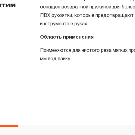
нтия
оснащен возвратной пружиной для боле
ПВХ рукоятки, которые предотвращают 
ГАРАНТИЙНЫЕ ОБЯЗАТЕЛЬСТВА.
инструмента в руках.
Понятие «ПОЖИЗНЕННАЯ ГАРАНТИЯ».
Область применения
1.1 Понятие «ПОЖИЗНЕННАЯ ГАРАНТИЯ» 
Применяются для чистого реза мягких п
неограниченного срока поддержания гар
мм под пайку.
течение всего периода эксплуатации изд
ремонт вышедшего из строя инструмента
технической экспертизы было установле
использовал при изготовлении изделия н
нарушал технологию в процессе его про
1.2 «ПОЖИЗНЕННАЯ ГАРАНТИЯ» предост
соблюдения покупателем (потребителем) 
обслуживания, транспортировки и хранен
слесарно-монтажного инструмента.