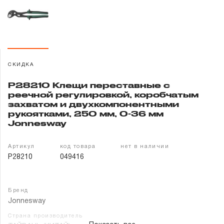
Гарантия и сервис
Доставка и оплата
Партнерам
СКИДКА
P28210 Клещи переставные с
Контакты
реечной регулировкой, коробчатым
захватом и двухкомпонентными
рукоятками, 250 мм, 0-36 мм
Jonnesway
Артикул
код товара
нет в наличии
P28210
049416
Бренд
Jonnesway
Страна производитель