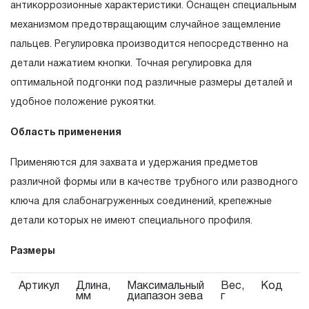
себя признание неограниченного срока поддержания
антикоррозионные характеристики. Оснащен специальным
гарантийных обязательств в течение всего периода
механизмом предотвращающим случайное защемление
эксплуатации изделия, а также замена или ремонт
пальцев. Регулировка производится непосредственно на
вышедшего из строя инструмента, если при
детали нажатием кнопки. Точная регулировка для
проведении технической экспертизы было
оптимальной подгонки под различные размеры деталей и
установлено, что производитель использовал при
удобное положение рукоятки.
изготовлении изделия некачественные материалы или
Область применения
нарушал технологию в процессе его производства.
1.2 «ПОЖИЗНЕННАЯ ГАРАНТИЯ» предоставляется
Применяются для захвата и удержания предметов
при условии соблюдения покупателем (потребителем)
различной формы или в качестве трубного или разводного
правил эксплуатации, обслуживания, транспортировки
ключа для слабонагруженных соединений, крепежные
и хранения, применяемых для ручного слесарно-
детали которых не имеют специального профиля.
монтажного инструмента.
Размеры
2. Понятие «ОГРАНИЧЕННАЯ ГАРАНТИЯ»
Артикул
Длина,
Максимальный
Вес,
Код
2.1 На инструмент, имеющий в своей конструкции
мм
диапазон зева
г