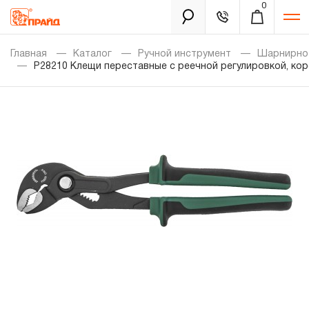
0
Каталог
Главная
Каталог
Ручной инструмент
Шарнирно-
P28210 Клещи переставные с реечной регулировкой, кор
Золотая лихорадка
Новинки
Распродажа
Уцененный товар
Забыли пароль?
О нас
Новости
Бренды