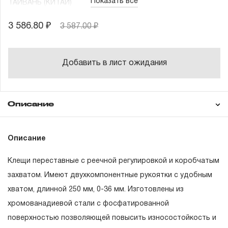
Показать все
ТАЙВАНЬ (КИТАЙ)
3 586.80 ₽
3 587.00 ₽
Добавить в лист ожидания
Описание
Гарантия
Техническая
Описание
документация
Клещи переставные с реечной регулировкой и коробчатым
ГАРАНТИЙНЫЕ ОБЯЗАТЕЛЬСТВА.
захватом. Имеют двухкомпонентные рукоятки с удобным
хватом, длинной 250 мм, 0-36 мм. Изготовлены из
Понятие «ПОЖИЗНЕННАЯ ГАРАНТИЯ».
хромованадиевой стали с фосфатированной
1.1 Понятие «ПОЖИЗНЕННАЯ ГАРАНТИЯ» включает в
поверхностью позволяющей повысить износостойкость и