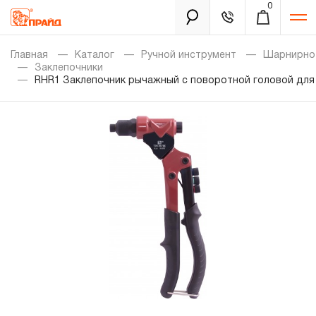
0
Каталог
Главная
Каталог
Ручной инструмент
Шарнирно-
Заклепочники
RHR1 Заклепочник рычажный с поворотной головой для выт
Золотая лихорадка
Новинки
Распродажа
Уцененный товар
Забыли пароль?
О нас
Новости
Бренды