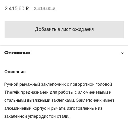
2 415.60 ₽
2 416.00 ₽
Добавить в лист ожидания
Описание
Гарантия
Техническая
Описание
документация
Ручной рычажный заклепочник с поворотной головой
ГАРАНТИЙНЫЕ ОБЯЗАТЕЛЬСТВА.
Thorvik
предназначен для работы с алюминиевыми и
стальными вытяжными заклепками. Заклепочник имеет
Понятие «ПОЖИЗНЕННАЯ ГАРАНТИЯ».
алюминиевый корпус и рычаги, изготовленные из
1.1 Понятие «ПОЖИЗНЕННАЯ ГАРАНТИЯ» включает в
закаленной углеродистой стали.
себя признание неограниченного срока поддержания