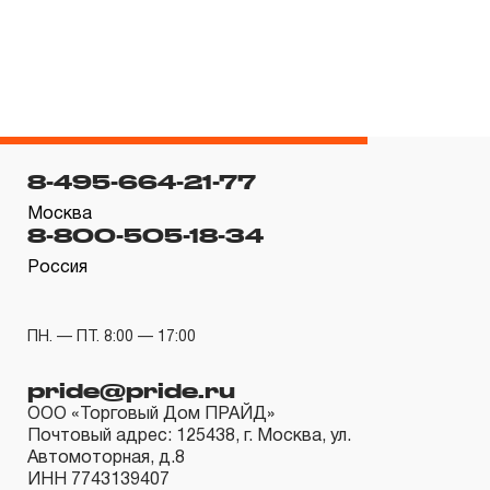
гарантийных обязательств в течение всего периода
эксплуатации изделия, а также замена или ремонт
вышедшего из строя инструмента, если при
проведении технической экспертизы было
установлено, что производитель использовал при
изготовлении изделия некачественные материалы или
8-495-664-21-77
нарушал технологию в процессе его производства.
Москва
1.2 «ПОЖИЗНЕННАЯ ГАРАНТИЯ» предоставляется
8-800-505-18-34
при условии соблюдения покупателем (потребителем)
Россия
правил эксплуатации, обслуживания, транспортировки
и хранения, применяемых для ручного слесарно-
ПН. — ПТ. 8:00 — 17:00
монтажного инструмента.
pride@pride.ru
2. Понятие «ОГРАНИЧЕННАЯ ГАРАНТИЯ»
ООО «Торговый Дом ПРАЙД»
Почтовый адрес: 125438, г. Москва, ул.
2.1 На инструмент, имеющий в своей конструкции
Автомоторная, д.8
скачать релиз
КИНЕМАТИЧЕСКУЮ СХЕМУ (МЕХАНИЗМ)
ИНН 7743139407