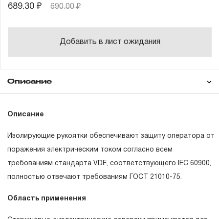
689.30 ₽
690.00 ₽
Добавить в лист ожидания
Описание
Гарантия
Описание
Изолирующие рукоятки обеспечивают защиту оператора от
ГАРАНТИЙНЫЕ ОБЯЗАТЕЛЬСТВА.
поражения электрическим током согласно всем
требованиям стандарта VDE, соответствующего IEC 60900,
Понятие «ПОЖИЗНЕННАЯ ГАРАНТИЯ».
полностью отвечают требованиям ГОСТ 21010-75.
1.1 Понятие «ПОЖИЗНЕННАЯ ГАРАНТИЯ» включает в
Область применения
себя признание неограниченного срока поддержания
гарантийных обязательств в течение всего периода