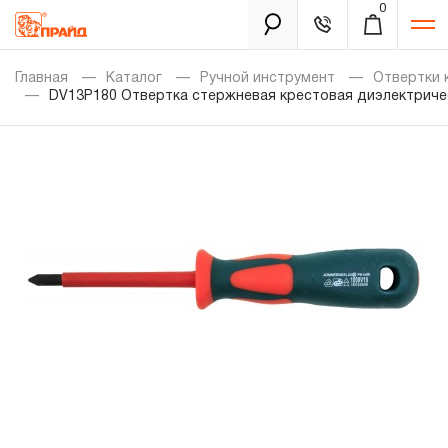
0
Каталог
Главная
Каталог
Ручной инструмент
Отвертки 
DV13P180 Отвертка стержневая крестовая диэлектриче
Золотая лихорадка
Новинки
Распродажа
Уцененный товар
Забыли пароль?
О нас
Новости
Бренды