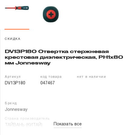
Гарантия и сервис
Доставка и оплата
Партнерам
СКИДКА
DV13P180 Отвертка стержневая
Контакты
крестовая диэлектрическая, PH1х80
мм Jonnesway
Артикул
код товара
нет в наличии
DV13P180
047467
Бренд
Jonnesway
Страна производитель
Показать все
ТАЙВАНЬ (КИТАЙ)