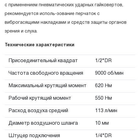
гарантийных обязательств в течение всего периода
с применением пневматических ударных гайковертов,
эксплуатации изделия, а также замена или ремонт
рекомендуется исполь-зование перчаток с
вышедшего из строя инструмента, если при
виброгасящими накладками и средств защиты органов
проведении технической экспертизы было
зрения и слуха.
установлено, что производитель использовал при
Технические характеристики
изготовлении изделия некачественные материалы или
нарушал технологию в процессе его производства.
Присоединительный квадрат
1/2"DR
1.2 «ПОЖИЗНЕННАЯ ГАРАНТИЯ» предоставляется
при условии соблюдения покупателем (потребителем)
Частота свободного вращения
9000 об/мин
правил эксплуатации, обслуживания, транспортировки
Максимальный крутящий момент
620 Нм
и хранения, применяемых для ручного слесарно-
Рабочий крутящий момент
550 Нм
монтажного инструмента.
Расход воздуха средний
113 л/мин
2. Понятие «ОГРАНИЧЕННАЯ ГАРАНТИЯ»
Диаметр воздушного шланга
10 мм
2.1 На инструмент, имеющий в своей конструкции
скачать релиз
КИНЕМАТИЧЕСКУЮ СХЕМУ (МЕХАНИЗМ)
Штуцер подключения
1/4"DR