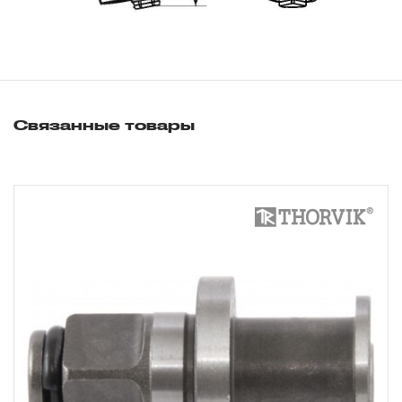
3.3 На изделия торговой марки CARBON®
распространяется понятие «ограниченной гарантии», в
ДВЕНАДЦАТЬ месяцев с начала эксплуатации всех
типов инструмента, которые перечислены в п.3.4
3.4 На следующие группы слесарно-монтажного,
Связанные товары
пневматического, гидравлического, измерительного и
т.п. распространяется понятие «ограниченная
гарантия»:
3.4.1 На изделия имеющие в своей конструкции
храповый механизм (ключи гаечные трещоточные,
рукоятки трещоточные и т.п.) распространяется
ограниченный срок гарантии в ДВЕНАДЦАТЬ месяцев.
3.4.2 На измерительный и диагностический инструмент,
включая манометры, компрессометры, тестеры,
рулетки, динамометрические ключи, усилители
крутящего момента и т.п. устанавливается