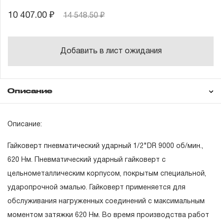
10 407.00 ₽
14 548.50 ₽
Добавить в лист ожидания
Описание
Гарантия
Техническая
Описание:
документация
Гайковерт пневматический ударный 1/2"DR 9000 об/мин.,
ГАРАНТИЙНЫЕ ОБЯЗАТЕЛЬСТВА.
620 Нм. Пневматический ударный гайковерт с
цельнометаллическим корпусом, покрытым специальной,
Понятие «ПОЖИЗНЕННАЯ ГАРАНТИЯ».
ударопрочной эмалью. Гайковерт применяется для
1.1 Понятие «ПОЖИЗНЕННАЯ ГАРАНТИЯ» включает в
обслуживания нагруженных соединений с максимальным
себя признание неограниченного срока поддержания
моментом затяжки 620 Нм. Во время производства работ