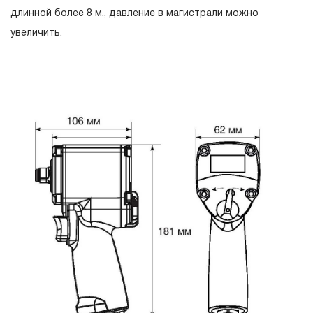
месяцев с даты продажи.
длинной более 8 м., давление в магистрали можно
увеличить.
3. Исполнение гарантийных обязательств.
3.1 На изделия торговых марок JONNESWAY® и
OMBRA® распространяется понятие «ПОЖИЗНЕННАЯ
ГАРАНТИЯ», то есть, подлежит замене или ремонту
инструмента, имеющий дефект, обнаруженный или
возникший в результате нарушений при его
производстве и делающий невозможным дальнейшее
использование инструмента, за исключением тех групп
инструмента, которые перечислены в п. 3.4.
3.2 Производитель гарантирует бесперебойное
функционирование изделий торговой марки THORVIK®
в течение ДЕСЯТИ лет с начала эксплуатации всех
типов инструмента, за исключением тех групп
инструмента, которые перечислены в п. 3.4.