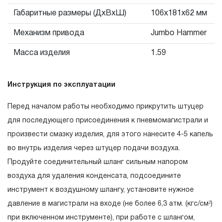
распространяется понятие «ограниченной гарантии», в
Габаритные размеры (ДхВхШ)
106х181х62 мм
связи с сокращенным сроком эксплуатации,
Механизм привода
Jumbo Hammer
связанным с повышенным износом при использовании
и определен в 12-15 месяцев с начала использования
Масса изделия
1.59
в условиях эксплуатации средней интенсивности.
2.2 При повышенной интенсивности или тяжелых
Инструкция по эксплуатации
условиях эксплуатации инструмента гарантийный срок
может быть сокращен до одного месяца.
Перед началом работы необходимо прикрутить штуцер
2.3 Начало гарантийного срока, начало эксплуатации
для последующего присоединения к пневмомагистрали и
определяется по дате продажи, указанной в
произвести смазку изделия, для этого нанесите 4-5 капель
гарантийном талоне продавцом инструмента или
во внутрь изделия через штуцер подачи воздуха.
документе, подтверждающим факт приобретения
Продуйте соединительный шланг сильным напором
изделия. В отдельных случаях, при реализации
воздуха для удаления конденсата, подсоедините
продукции на промышленные предприятия, начало
инструмент к воздушному шлангу, установите нужное
гарантийного срока может исчисляться с момента
давление в магистрали на входе (не более 6,3 атм. (кгс/см²)
ввода инструмента в эксплуатацию, но не более 3-х
при включенном инструменте), при работе с шлангом,