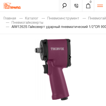
0
Каталог
Главная
Каталог
Пневмоинструмент
Пневмога
Пневмогайковерты
AIW1262S Гайковерт ударный пневматический 1/2"DR 900
Золотая лихорадка
Новинки
Распродажа
Уцененный товар
Забыли пароль?
О нас
Новости
Бренды