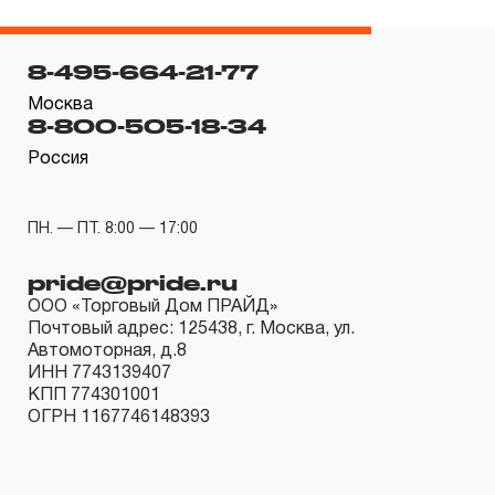
3.4.5 На группу товаров аккумуляторный инструмент,
включая аккумуляторные батареи, фонари
8-495-664-21-77
аккумуляторные, попадает под действие
Москва
«ограниченной гарантии», срок которой определен в
8-800-505-18-34
ДВЕНАДЦАТЬ месяцев.
Россия
3.4.6 На гидравлический инструмент (прессы, краны,
цилиндры, насосы, подкатные и бутылочные домкраты
ПН. — ПТ. 8:00 — 17:00
и т.п.) распространяется ограниченный срок
гарантийного обслуживания, который для торговых
pride@pride.ru
марок JONNESWAY® и CARBON® составляет
ООО «Торговый Дом ПРАЙД»
ДВЕНАДЦАТЬ месяцев, а для торговой марки
Почтовый адрес: 125438, г. Москва, ул.
Автомоторная, д.8
OMBRA® - ПЯТНАДЦАТЬ месяцев со дня начала
ИНН 7743139407
эксплуатации.
КПП 774301001
ОГРН 1167746148393
3.4.7 На специальный инструмент, включающий
съемники универсальные, съемники для шарнирных
соединений, стяжки, зажимные приспособления,