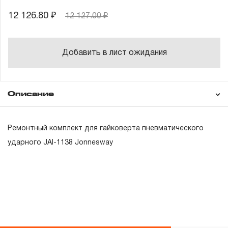
12 126.80 ₽
12 127.00 ₽
Добавить в лист ожидания
Описание
Гарантия
Ремонтный комплект для гайковерта пневматического
ударного JAI-1138 Jonnesway
ГАРАНТИЙНЫЕ ОБЯЗАТЕЛЬСТВА.
Понятие «ПОЖИЗНЕННАЯ ГАРАНТИЯ».
1.1 Понятие «ПОЖИЗНЕННАЯ ГАРАНТИЯ» включает в
себя признание неограниченного срока поддержания