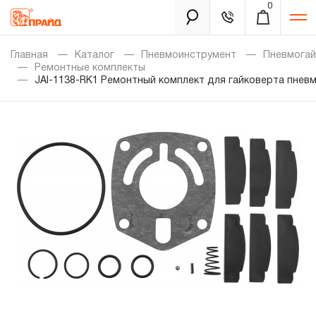
0
Каталог
Главная
Каталог
Пневмоинструмент
Пневмога
Ремонтные комплекты
JAI-1138-RK1 Ремонтный комплект для гайковерта пневм
Золотая лихорадка
Новинки
Распродажа
Уцененный товар
Забыли пароль?
О нас
Новости
Бренды