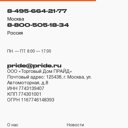
гарантийных обязательств в течение всего периода
8-495-664-21-77
эксплуатации изделия, а также замена или ремонт
вышедшего из строя инструмента, если при
Москва
8-800-505-18-34
проведении технической экспертизы было
Россия
установлено, что производитель использовал при
изготовлении изделия некачественные материалы или
нарушал технологию в процессе его производства.
ПН. — ПТ. 8:00 — 17:00
1.2 «ПОЖИЗНЕННАЯ ГАРАНТИЯ» предоставляется
pride@pride.ru
при условии соблюдения покупателем (потребителем)
ООО «Торговый Дом ПРАЙД»
правил эксплуатации, обслуживания, транспортировки
Почтовый адрес: 125438, г. Москва, ул.
и хранения, применяемых для ручного слесарно-
Автомоторная, д.8
ИНН 7743139407
монтажного инструмента.
КПП 774301001
ОГРН 1167746148393
2. Понятие «ОГРАНИЧЕННАЯ ГАРАНТИЯ»
2.1 На инструмент, имеющий в своей конструкции
КИНЕМАТИЧЕСКУЮ СХЕМУ (МЕХАНИЗМ)
О нас
Новости