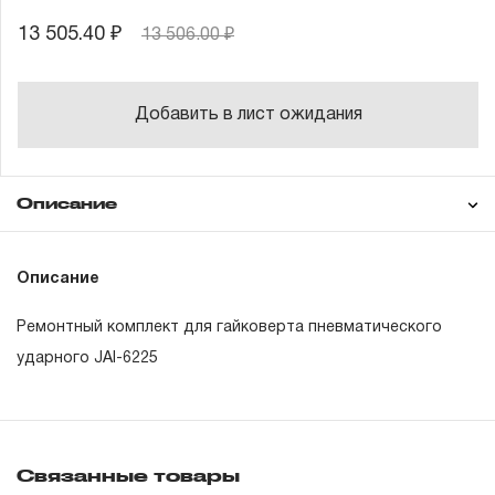
13 505.40 ₽
13 506.00 ₽
Добавить в лист ожидания
Описание
Гарантия
Описание
Ремонтный комплект для гайковерта пневматического
ГАРАНТИЙНЫЕ ОБЯЗАТЕЛЬСТВА.
ударного JAI-6225
Понятие «ПОЖИЗНЕННАЯ ГАРАНТИЯ».
1.1 Понятие «ПОЖИЗНЕННАЯ ГАРАНТИЯ» включает в
Связанные товары
себя признание неограниченного срока поддержания