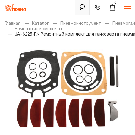
0
Каталог
Главная
Каталог
Пневмоинструмент
Пневмога
Ремонтные комплекты
JAI-6225-RK Ремонтный комплект для гайковерта пневма
Золотая лихорадка
Новинки
Распродажа
Уцененный товар
Забыли пароль?
О нас
Новости
Бренды