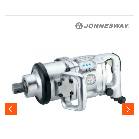
гарантийных обязательств в течение всего периода
эксплуатации изделия, а также замена или ремонт
вышедшего из строя инструмента, если при
проведении технической экспертизы было
установлено, что производитель использовал при
изготовлении изделия некачественные материалы или
нарушал технологию в процессе его производства.
1.2 «ПОЖИЗНЕННАЯ ГАРАНТИЯ» предоставляется
при условии соблюдения покупателем (потребителем)
правил эксплуатации, обслуживания, транспортировки
и хранения, применяемых для ручного слесарно-
монтажного инструмента.
Previous
Next
2. Понятие «ОГРАНИЧЕННАЯ ГАРАНТИЯ»
2.1 На инструмент, имеющий в своей конструкции
КИНЕМАТИЧЕСКУЮ СХЕМУ (МЕХАНИЗМ)