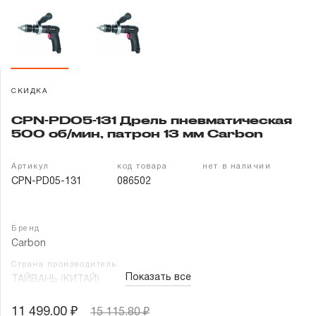
Гарантия и сервис
Доставка и оплата
Партнерам
СКИДКА
CPN-PD05-131 Дрель пневматическая
Контакты
500 об/мин, патрон 13 мм Carbon
Артикул
код товара
нет в наличии
CPN-PD05-131
086502
Бренд
Carbon
Страна производитель
Показать все
ТАЙВАНЬ (КИТАЙ)
11 499.00 ₽
15 115.80 ₽