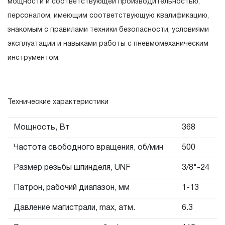
связи с сокращенным сроком эксплуатации,
мощности и соответствующей производительностью,
связанным с повышенным износом при использовании
персоналом, имеющим соответствующую квалификацию,
и определен в 12-15 месяцев с начала использования
знакомым с правилами техники безопасности, условиями
в условиях эксплуатации средней интенсивности.
эксплуатации и навыками работы с пневмомеханическим
2.2 При повышенной интенсивности или тяжелых
инструментом.
условиях эксплуатации инструмента гарантийный срок
может быть сокращен до одного месяца.
2.3 Начало гарантийного срока, начало эксплуатации
Технические характеристики
определяется по дате продажи, указанной в
Мощность, Вт
368
гарантийном талоне продавцом инструмента или
документе, подтверждающим факт приобретения
Частота свободного вращения, об/мин
500
изделия. В отдельных случаях, при реализации
Размер резьбы шпинделя, UNF
3/8"-24
продукции на промышленные предприятия, начало
гарантийного срока может исчисляться с момента
Патрон, рабочий диапазон, мм
1-13
ввода инструмента в эксплуатацию, но не более 3-х
Давление магистрали, max, атм.
6.3
месяцев с даты продажи.