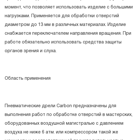
момент, что позволяет использовать изделие с большими
вышедшего из строя инструмента, если при
нагрузками. Применяется для обработки отверстий
проведении технической экспертизы было
диаметром до 13 мм в различных материалах. Изделие
установлено, что производитель использовал при
снабжается переключателем направления вращения. При
изготовлении изделия некачественные материалы или
работе обязательно использовать средства защиты
нарушал технологию в процессе его производства.
органов зрения и слуха.
1.2 «ПОЖИЗНЕННАЯ ГАРАНТИЯ» предоставляется
при условии соблюдения покупателем (потребителем)
правил эксплуатации, обслуживания, транспортировки
и хранения, применяемых для ручного слесарно-
Область применения
монтажного инструмента.
2. Понятие «ОГРАНИЧЕННАЯ ГАРАНТИЯ»
Пневматические дрели Carbon предназначены для
2.1 На инструмент, имеющий в своей конструкции
выполнения работ по обработке отверстий в мастерских,
КИНЕМАТИЧЕСКУЮ СХЕМУ (МЕХАНИЗМ)
оборудованных воздушной магистралью с давлением
распространяется понятие «ограниченной гарантии», в
воздуха не ниже 6 атм. или компрессором такой же