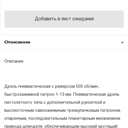
Добавить в лист ожидания
Описание
Гарантия
Описание
ГАРАНТИЙНЫЕ ОБЯЗАТЕЛЬСТВА.
Дрель пневматическая с реверсом 500 об/мин.,
Понятие «ПОЖИЗНЕННАЯ ГАРАНТИЯ».
быстрозажимной патрон 1-13 мм. Пневматическая дрель
пистолетного типа с дополнительной рукояткой и
1.1 Понятие «ПОЖИЗНЕННАЯ ГАРАНТИЯ» включает в
высокоточным самозажимным трехкулачковым патроном,
себя признание неограниченного срока поддержания
спаренным, последовательным планетарным механизмом
гарантийных обязательств в течение всего периода
привода шпинделя, обеспечивающим высокий крутящий
эксплуатации изделия, а также замена или ремонт