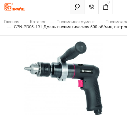
0
Каталог
Главная
Каталог
Пневмоинструмент
Пневмодр
CPN-PD05-131 Дрель пневматическая 500 об/мин, патро
Золотая лихорадка
Новинки
Распродажа
Уцененный товар
Забыли пароль?
О нас
Новости
Бренды