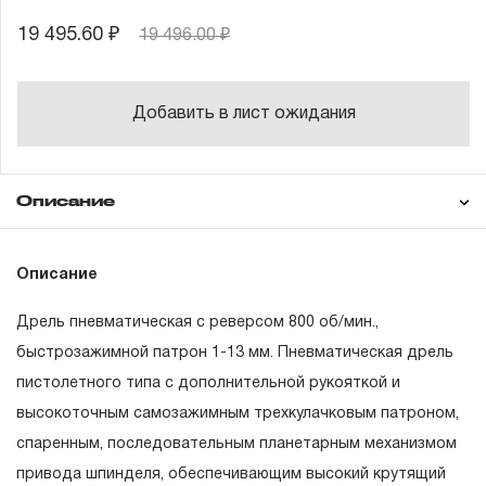
19 495.60 ₽
19 496.00 ₽
Добавить в лист ожидания
Описание
Гарантия
Техническая
Описание
Дрель пневматическая
документация
Дрель пневматическая с реверсом 800 об/мин.,
Рукоятка
Состав товара
ГАРАНТИЙНЫЕ ОБЯЗАТЕЛЬСТВА.
быстрозажимной патрон 1-13 мм. Пневматическая дрель
Штуцер быстросъемного соединения 1/4’’DR
пистолетного типа с дополнительной рукояткой и
Понятие «ПОЖИЗНЕННАЯ ГАРАНТИЯ».
Краткая инструкция на русском языке/
высокоточным самозажимным трехкулачковым патроном,
гарантийный талон
1.1 Понятие «ПОЖИЗНЕННАЯ ГАРАНТИЯ» включает в
спаренным, последовательным планетарным механизмом
себя признание неограниченного срока поддержания
привода шпинделя, обеспечивающим высокий крутящий