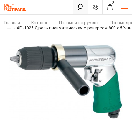
0
Каталог
Главная
Каталог
Пневмоинструмент
Пневмодр
JAD-1027 Дрель пневматическая с реверсом 800 об/мин
Золотая лихорадка
Новинки
Распродажа
Уцененный товар
Забыли пароль?
О нас
Новости
Бренды