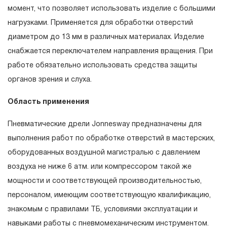
гарантийных обязательств в течение всего периода
момент, что позволяет использовать изделие с большими
эксплуатации изделия, а также замена или ремонт
нагрузками. Применяется для обработки отверстий
вышедшего из строя инструмента, если при
диаметром до 13 мм в различных материалах. Изделие
проведении технической экспертизы было
снабжается переключателем направления вращения. При
установлено, что производитель использовал при
работе обязательно использовать средства защиты
изготовлении изделия некачественные материалы или
органов зрения и слуха.
нарушал технологию в процессе его производства.
Область применения
1.2 «ПОЖИЗНЕННАЯ ГАРАНТИЯ» предоставляется
при условии соблюдения покупателем (потребителем)
Пневматические дрели Jonnesway предназначены для
правил эксплуатации, обслуживания, транспортировки
выполнения работ по обработке отверстий в мастерских,
и хранения, применяемых для ручного слесарно-
оборудованных воздушной магистралью с давлением
монтажного инструмента.
воздуха не ниже 6 атм. или компрессором такой же
мощности и соответствующей производительностью,
2. Понятие «ОГРАНИЧЕННАЯ ГАРАНТИЯ»
персоналом, имеющим соответствующую квалификацию,
2.1 На инструмент, имеющий в своей конструкции
знакомым с правилами ТБ, условиями эксплуатации и
скачать инструкцию
КИНЕМАТИЧЕСКУЮ СХЕМУ (МЕХАНИЗМ)
навыками работы с пневмомеханическим инструментом.