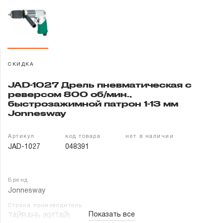
Гарантия и сервис
Доставка и оплата
Партнерам
СКИДКА
JAD-1027 Дрель пневматическая с
Контакты
реверсом 800 об/мин.,
быстрозажимной патрон 1-13 мм
Jonnesway
Артикул
код товара
нет в наличии
JAD-1027
048391
Бренд
Jonnesway
Страна производитель
Показать все
ТАЙВАНЬ (КИТАЙ)