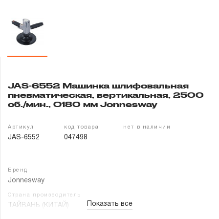
Гарантия и сервис
Доставка и оплата
Партнерам
JAS-6552 Машинка шлифовальная
Контакты
пневматическая, вертикальная, 2500
об./мин., O180 мм Jonnesway
Артикул
код товара
нет в наличии
JAS-6552
047498
Бренд
Jonnesway
Страна производитель
Показать все
ТАЙВАНЬ (КИТАЙ)