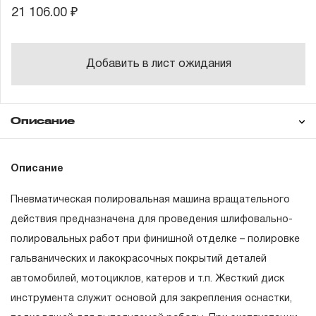
21 106.00 ₽
Добавить в лист ожидания
Описание
Гарантия
Техническая
Описание
документация
Пневматическая полировальная машина вращательного
ГАРАНТИЙНЫЕ ОБЯЗАТЕЛЬСТВА.
действия предназначена для проведения шлифовально-
полировальных работ при финишной отделке – полировке
Понятие «ПОЖИЗНЕННАЯ ГАРАНТИЯ».
гальванических и лакокрасочных покрытий деталей
1.1 Понятие «ПОЖИЗНЕННАЯ ГАРАНТИЯ» включает в
автомобилей, мотоциклов, катеров и т.п. Жесткий диск
себя признание неограниченного срока поддержания
инструмента служит основой для закрепления оснастки,
гарантийных обязательств в течение всего периода