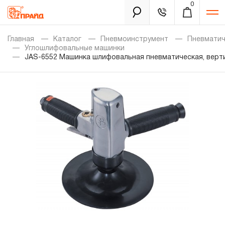
0
Каталог
Главная
Каталог
Пневмоинструмент
Пневмати
Углошлифовальные машинки
JAS-6552 Машинка шлифовальная пневматическая, вертик
Золотая лихорадка
Новинки
Распродажа
Уцененный товар
Забыли пароль?
О нас
Новости
Бренды