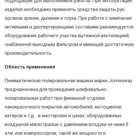
подходящей для выполняемой работы. При эксплуатации
эксплуатации изделия, а также замена или ремонт
изделия необходимо применять средства защиты рук,
вышедшего из строя инструмента, если при
органов зрения, дыхания и слуха. При работе с химически
проведении технической экспертизы было
активными и диспергирующими составами рекомендуется
установлено, что производитель использовал при
оборудование рабочего участка вытяжной вентиляцией,
изготовлении изделия некачественные материалы или
снабженной выходным фильтром и имеющей достаточную
нарушал технологию в процессе его производства.
производительность.
1.2 «ПОЖИЗНЕННАЯ ГАРАНТИЯ» предоставляется
Область применения
при условии соблюдения покупателем (потребителем)
правил эксплуатации, обслуживания, транспортировки
Пневматическая полировальная машина марки Jonnesway
и хранения, применяемых для ручного слесарно-
предназначена для проведения шлифовально-
монтажного инструмента.
полировальных работ при финишной отделке
лакокрасочного покрытия автомобилей, мотоциклов,
2. Понятие «ОГРАНИЧЕННАЯ ГАРАНТИЯ»
катеров и т.д. . в мастерских и цехах, оборудованных
2.1 На инструмент, имеющий в своей конструкции
воздушной магистралью с давлением воздуха не ниже 6
скачать инструкцию
КИНЕМАТИЧЕСКУЮ СХЕМУ (МЕХАНИЗМ)
атм. или компрессором, такой же мощности и
распространяется понятие «ограниченной гарантии», в