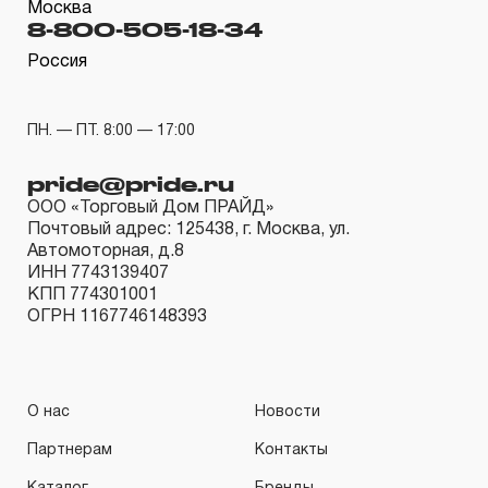
ограниченный срок гарантии в ДВЕНАДЦАТЬ месяцев,
Москва
8-800-505-18-34
если не предусмотрен изготовителем межповерочный
Россия
интервал, который зависит от интенсивности
эксплуатации данного инструмента.
3.4.3 На группы шарнирно-губцевого инструмента,
ПН. — ПТ. 8:00 — 17:00
ключей разводных и трубных рычажных, отверток с
pride@pride.ru
разнообразными рабочими профилями,
ООО «Торговый Дом ПРАЙД»
устанавливается срок гарантийных обязательств в
Почтовый адрес: 125438, г. Москва, ул.
ДВЕНАДЦАТЬ месяцев, кроме тех случаев, когда
Автомоторная, д.8
ИНН 7743139407
рабочие поверхности потеряли свою
КПП 774301001
функциональность вследствие естественного износа.
ОГРН 1167746148393
3.4.4 Пневмомеханический инструмент, включая
элементы пневмоподготовки и покрасочное
оборудование, попадает под действие «ограниченной
О нас
Новости
гарантии», срок которой определен в ДВЕНАДЦАТЬ
Партнерам
Контакты
месяцев.