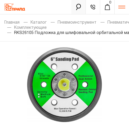
0
Каталог
Главная
Каталог
Пневмоинструмент
Пневмати
Комплектующие
RKS26105 Подложка для шлифовальной орбитальной ма
Золотая лихорадка
Новинки
Распродажа
Уцененный товар
Забыли пароль?
О нас
Новости
Бренды