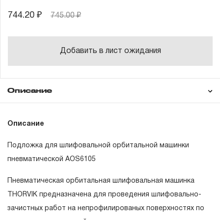
744.20 ₽
745.00 ₽
Добавить в лист ожидания
Описание
Гарантия
Описание
Подложка для шлифовальной орбитальной машинки
ГАРАНТИЙНЫЕ ОБЯЗАТЕЛЬСТВА.
пневматической AOS6105
Понятие «ПОЖИЗНЕННАЯ ГАРАНТИЯ».
Пневматическая орбитальная шлифовальная машинка
THORVIK предназначена для проведения шлифовально-
1.1 Понятие «ПОЖИЗНЕННАЯ ГАРАНТИЯ» включает в
зачистных работ на непрофилированых поверхностях по
себя признание неограниченного срока поддержания