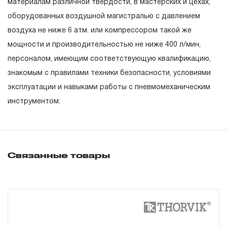
материалам различной твердости, в мастерских и цехах,
гарантийных обязательств в течение всего периода
оборудованных воздушной магистралью с давлением
эксплуатации изделия, а также замена или ремонт
воздуха не ниже 6 атм. или компрессором такой же
вышедшего из строя инструмента, если при
мощности и производительностью не ниже 400 л/мин,
проведении технической экспертизы было
персоналом, имеющим соответствующую квалификацию,
установлено, что производитель использовал при
знакомым с правилами техники безопасности, условиями
изготовлении изделия некачественные материалы или
эксплуатации и навыками работы с пневмомеханическим
нарушал технологию в процессе его производства.
инструментом.
1.2 «ПОЖИЗНЕННАЯ ГАРАНТИЯ» предоставляется
при условии соблюдения покупателем (потребителем)
правил эксплуатации, обслуживания, транспортировки
и хранения, применяемых для ручного слесарно-
Связанные товары
монтажного инструмента.
2. Понятие «ОГРАНИЧЕННАЯ ГАРАНТИЯ»
2.1 На инструмент, имеющий в своей конструкции
КИНЕМАТИЧЕСКУЮ СХЕМУ (МЕХАНИЗМ)