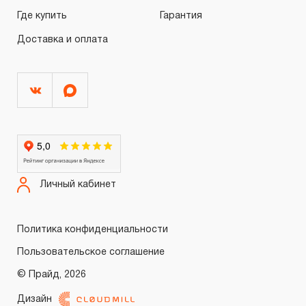
распространяется понятие «ограниченной гарантии», в
Где купить
Гарантия
связи с сокращенным сроком эксплуатации,
Доставка и оплата
связанным с повышенным износом при использовании
и определен в 12-15 месяцев с начала использования
в условиях эксплуатации средней интенсивности.
2.2 При повышенной интенсивности или тяжелых
условиях эксплуатации инструмента гарантийный срок
может быть сокращен до одного месяца.
2.3 Начало гарантийного срока, начало эксплуатации
определяется по дате продажи, указанной в
Личный кабинет
гарантийном талоне продавцом инструмента или
документе, подтверждающим факт приобретения
Политика конфиденциальности
изделия. В отдельных случаях, при реализации
Пользовательское соглашение
продукции на промышленные предприятия, начало
© Прайд, 2026
гарантийного срока может исчисляться с момента
ввода инструмента в эксплуатацию, но не более 3-х
Дизайн
Войти
Регистрация