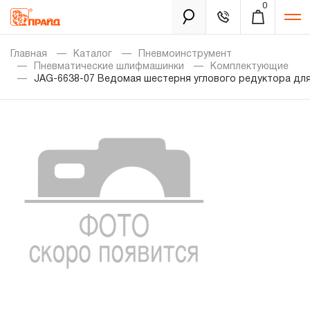
0
Каталог
Главная
Каталог
Пневмоинструмент
Пневматические шлифмашинки
Комплектующие
JAG-6638-07 Ведомая шестерня углового редуктора дл
Золотая лихорадка
Новинки
Распродажа
Уцененный товар
Забыли пароль?
О нас
Новости
Бренды