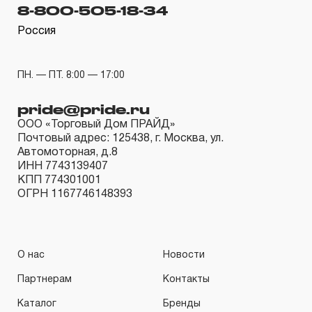
гарантийных обязательств в течение всего периода
8-800-505-18-34
эксплуатации изделия, а также замена или ремонт
Россия
вышедшего из строя инструмента, если при
проведении технической экспертизы было
ПН. — ПТ. 8:00 — 17:00
установлено, что производитель использовал при
изготовлении изделия некачественные материалы или
pride@pride.ru
нарушал технологию в процессе его производства.
ООО «Торговый Дом ПРАЙД»
Почтовый адрес: 125438, г. Москва, ул.
1.2 «ПОЖИЗНЕННАЯ ГАРАНТИЯ» предоставляется
Автомоторная, д.8
при условии соблюдения покупателем (потребителем)
ИНН 7743139407
КПП 774301001
правил эксплуатации, обслуживания, транспортировки
ОГРН 1167746148393
и хранения, применяемых для ручного слесарно-
монтажного инструмента.
2. Понятие «ОГРАНИЧЕННАЯ ГАРАНТИЯ»
О нас
Новости
Партнерам
Контакты
2.1 На инструмент, имеющий в своей конструкции
КИНЕМАТИЧЕСКУЮ СХЕМУ (МЕХАНИЗМ)
Каталог
Бренды