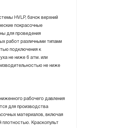
стемы HVLP, бачок верхний
ические покрасочные
ны для проведения
ых работ различными типами
тью подключения к
ха не ниже 6 атм. или
включает в себя признание
оизводительностью не ниже
антийных обязательств в
елия, а также замена или
, если при проведении
но, что производитель
ниженного рабочего давления
екачественные материалы или
тся для производства
изводства.
асочных материалов, включая
авляется при условии
й плотностью. Краскопульт
правил эксплуатации,