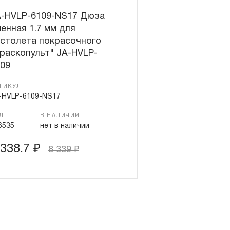
чный интервал, который
данного инструмента.
A-HVLP-6109-NS17 Дюза
енная 1.7 мм для
трумента, ключей разводных и
столета покрасочного
азными рабочими профилями,
раскопульт" JA-HVLP-
зательств в ДВЕНАДЦАТЬ
09
чие поверхности потеряли
ественного износа.
ТИКУЛ
-HVLP-6109-NS17
ключая элементы
дование, попадает под
Д
В НАЛИЧИИ
6535
нет в наличии
 которой определен в
 338.7
₽
8 339
₽
инструмент, включая
ляторные, попадает под
 которой определен в
ссы, краны, цилиндры, насосы,