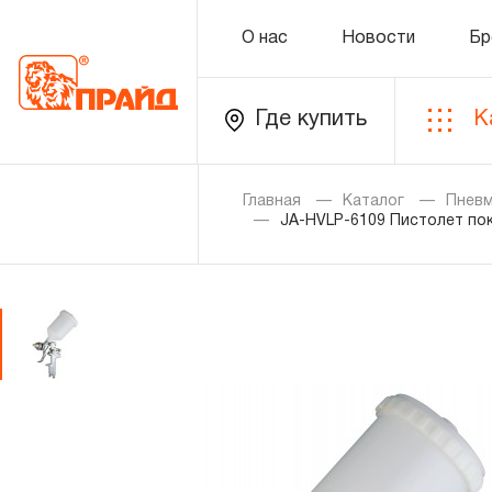
О нас
Новости
Бр
Где купить
К
Каталог
Главная
Каталог
Пнев
JA-HVLP-6109 Пистолет пок
Золотая лихорадка
Новинки
Распродажа
Уцененный товар
О нас