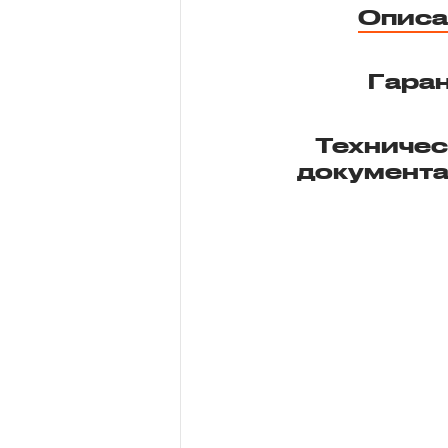
Описа
Гара
Техниче
документ