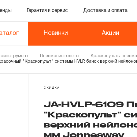
енды
Гарантия и сервис
Доставка и оплата
аталог
Новинки
Акции
моинструмент
Пневмопистолеты
Краскопульты пневма
расочный "Краскопульт" системы HVLP, бачок верхний нейлоновы
СКИДКА
JA-HVLP-6109 П
"Краскопульт" с
верхний нейлоно
мм Jonnesway