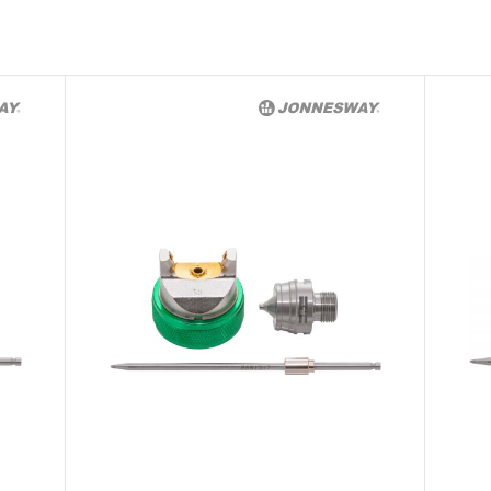
эксплуатации всех типов инструмента, за
инструмента, которые перечислены в п. 3.
3.3 На изделия торговой марки CARBON®
«ограниченной гарантии», в ДВЕНАДЦАТЬ
эксплуатации всех типов инструмента, ко
3.4 На следующие группы слесарно-монт
гидравлического, измерительного и т.п. 
«ограниченная гарантия»:
3.4.1 На изделия имеющие в своей конст
(ключи гаечные трещоточные, рукоятки тр
распространяется ограниченный срок г
месяцев.
3.4.2 На измерительный и диагностически
манометры, компрессометры, тестеры, 
ключи, усилители крутящего момента и т.
ограниченный срок гарантии в ДВЕНАДЦА