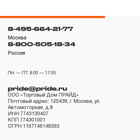
эксплуатации изделия, а также замена или ремонт
вышедшего из строя инструмента, если при
проведении технической экспертизы было
8-495-664-21-77
установлено, что производитель использовал при
Москва
изготовлении изделия некачественные материалы или
8-800-505-18-34
нарушал технологию в процессе его производства.
Россия
1.2 «ПОЖИЗНЕННАЯ ГАРАНТИЯ» предоставляется
при условии соблюдения покупателем (потребителем)
ПН. — ПТ. 8:00 — 17:00
правил эксплуатации, обслуживания, транспортировки
и хранения, применяемых для ручного слесарно-
pride@pride.ru
монтажного инструмента.
ООО «Торговый Дом ПРАЙД»
Почтовый адрес: 125438, г. Москва, ул.
2. Понятие «ОГРАНИЧЕННАЯ ГАРАНТИЯ»
Автомоторная, д.8
ИНН 7743139407
КПП 774301001
2.1 На инструмент, имеющий в своей конструкции
ОГРН 1167746148393
КИНЕМАТИЧЕСКУЮ СХЕМУ (МЕХАНИЗМ)
распространяется понятие «ограниченной гарантии», в