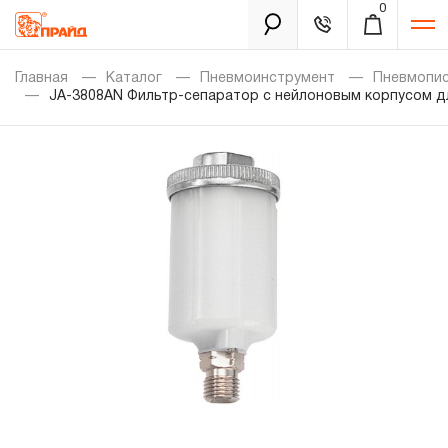
0
Каталог
Главная
Каталог
Пневмоинструмент
Пневмопи
JA-3808AN Фильтр-сепаратор с нейлоновым корпусом д
Золотая лихорадка
Новинки
Распродажа
Уцененный товар
Забыли пароль?
О нас
Новости
Бренды