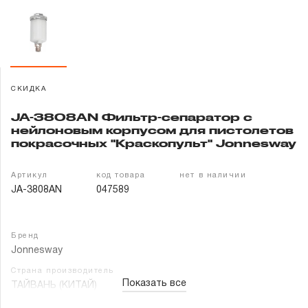
Гарантия и сервис
Доставка и оплата
Партнерам
СКИДКА
JA-3808AN Фильтр-сепаратор с
Контакты
нейлоновым корпусом для пистолетов
покрасочных "Краскопульт" Jonnesway
Артикул
код товара
нет в наличии
JA-3808AN
047589
Бренд
Jonnesway
Страна производитель
Показать все
ТАЙВАНЬ (КИТАЙ)