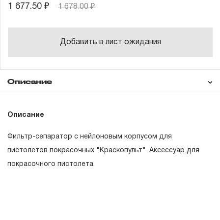
1 677.50 ₽
1 678.00 ₽
Добавить в лист ожидания
Описание
Гарантия
Описание
Фильтр-сепаратор с нейлоновым корпусом для
ГАРАНТИЙНЫЕ ОБЯЗАТЕЛЬСТВА.
пистолетов покрасочных "Краскопульт". Аксессуар для
покрасочного пистолета.
Понятие «ПОЖИЗНЕННАЯ ГАРАНТИЯ».
1.1 Понятие «ПОЖИЗНЕННАЯ ГАРАНТИЯ» включает в
себя признание неограниченного срока поддержания
гарантийных обязательств в течение всего периода