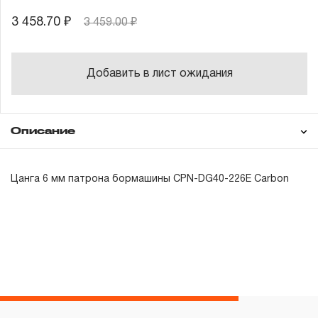
3 458.70 ₽
3 459.00 ₽
Добавить в лист ожидания
Описание
Гарантия
Цанга 6 мм патрона бормашины CPN-DG40-226E Carbon
ГАРАНТИЙНЫЕ ОБЯЗАТЕЛЬСТВА.
Понятие «ПОЖИЗНЕННАЯ ГАРАНТИЯ».
1.1 Понятие «ПОЖИЗНЕННАЯ ГАРАНТИЯ» включает в
себя признание неограниченного срока поддержания