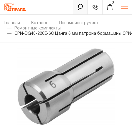
0
Каталог
Главная
Каталог
Пневмоинструмент
Ремонтные комплекты
CPN-DG40-226E-6C Цанга 6 мм патрона бормашины CPN
Золотая лихорадка
Новинки
Распродажа
Уцененный товар
Забыли пароль?
О нас
Новости
Бренды