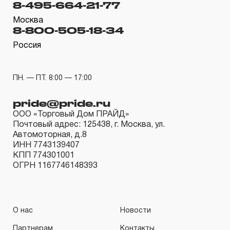
8-495-664-21-77
гарантийных обязательств в течение всего периода
эксплуатации изделия, а также замена или ремонт
Москва
8-800-505-18-34
вышедшего из строя инструмента, если при
Россия
проведении технической экспертизы было
установлено, что производитель использовал при
изготовлении изделия некачественные материалы или
ПН. — ПТ. 8:00 — 17:00
нарушал технологию в процессе его производства.
pride@pride.ru
1.2 «ПОЖИЗНЕННАЯ ГАРАНТИЯ» предоставляется
ООО «Торговый Дом ПРАЙД»
при условии соблюдения покупателем (потребителем)
Почтовый адрес: 125438, г. Москва, ул.
правил эксплуатации, обслуживания, транспортировки
Автомоторная, д.8
ИНН 7743139407
и хранения, применяемых для ручного слесарно-
КПП 774301001
монтажного инструмента.
ОГРН 1167746148393
2. Понятие «ОГРАНИЧЕННАЯ ГАРАНТИЯ»
2.1 На инструмент, имеющий в своей конструкции
О нас
Новости
КИНЕМАТИЧЕСКУЮ СХЕМУ (МЕХАНИЗМ)
Партнерам
Контакты