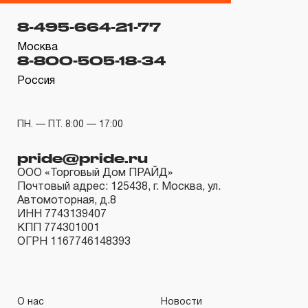
гарантийных обязательств в течение всего периода
8-495-664-21-77
эксплуатации изделия, а также замена или ремонт
вышедшего из строя инструмента, если при
Москва
8-800-505-18-34
проведении технической экспертизы было
Россия
установлено, что производитель использовал при
изготовлении изделия некачественные материалы или
нарушал технологию в процессе его производства.
ПН. — ПТ. 8:00 — 17:00
1.2 «ПОЖИЗНЕННАЯ ГАРАНТИЯ» предоставляется
pride@pride.ru
при условии соблюдения покупателем (потребителем)
ООО «Торговый Дом ПРАЙД»
правил эксплуатации, обслуживания, транспортировки
Почтовый адрес: 125438, г. Москва, ул.
и хранения, применяемых для ручного слесарно-
Автомоторная, д.8
ИНН 7743139407
монтажного инструмента.
КПП 774301001
ОГРН 1167746148393
2. Понятие «ОГРАНИЧЕННАЯ ГАРАНТИЯ»
2.1 На инструмент, имеющий в своей конструкции
КИНЕМАТИЧЕСКУЮ СХЕМУ (МЕХАНИЗМ)
О нас
Новости