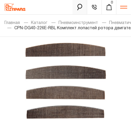
0
Каталог
Главная
Каталог
Пневмоинструмент
Пневмати
CPN-DG40-226E-RBL Комплект лопастей ротора двигате
Золотая лихорадка
Новинки
Распродажа
Уцененный товар
Забыли пароль?
О нас
Новости
Бренды