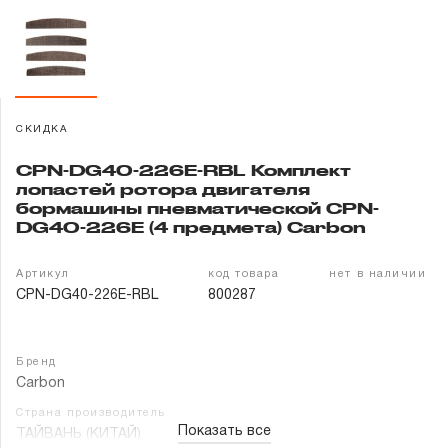
Гарантия и сервис
Доставка и оплата
Партнерам
СКИДКА
CPN-DG40-226E-RBL Комплект
Контакты
лопастей ротора двигателя
бормашины пневматической CPN-
DG40-226E (4 предмета) Carbon
Артикул
код товара
нет в наличии
CPN-DG40-226E-RBL
800287
Бренд
Carbon
Страна производитель
Показать все
ТАЙВАНЬ (КИТАЙ)