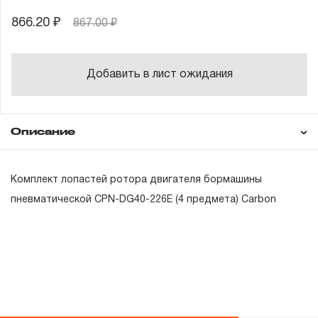
866.20 ₽
867.00 ₽
Добавить в лист ожидания
Описание
Гарантия
Комплект лопастей ротора двигателя бормашины
пневматической CPN-DG40-226E (4 предмета) Carbon
ГАРАНТИЙНЫЕ ОБЯЗАТЕЛЬСТВА.
Понятие «ПОЖИЗНЕННАЯ ГАРАНТИЯ».
1.1 Понятие «ПОЖИЗНЕННАЯ ГАРАНТИЯ» включает в
себя признание неограниченного срока поддержания