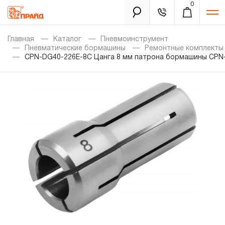
0
Каталог
Главная
Каталог
Пневмоинструмент
Пневматические бормашины
Ремонтные комплекты
CPN-DG40-226E-8C Цанга 8 мм патрона бормашины CPN
Золотая лихорадка
Новинки
Распродажа
Уцененный товар
Забыли пароль?
О нас
Новости
Бренды