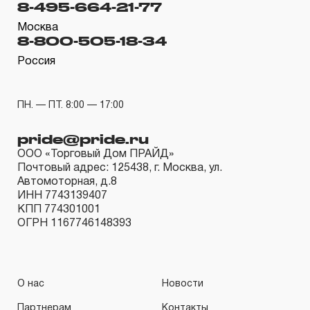
8-495-664-21-77
гарантийных обязательств в течение всего периода
эксплуатации изделия, а также замена или ремонт
Москва
8-800-505-18-34
вышедшего из строя инструмента, если при
Россия
проведении технической экспертизы было
установлено, что производитель использовал при
изготовлении изделия некачественные материалы или
ПН. — ПТ. 8:00 — 17:00
нарушал технологию в процессе его производства.
pride@pride.ru
1.2 «ПОЖИЗНЕННАЯ ГАРАНТИЯ» предоставляется
ООО «Торговый Дом ПРАЙД»
при условии соблюдения покупателем (потребителем)
Почтовый адрес: 125438, г. Москва, ул.
правил эксплуатации, обслуживания, транспортировки
Автомоторная, д.8
ИНН 7743139407
и хранения, применяемых для ручного слесарно-
КПП 774301001
монтажного инструмента.
ОГРН 1167746148393
2. Понятие «ОГРАНИЧЕННАЯ ГАРАНТИЯ»
2.1 На инструмент, имеющий в своей конструкции
О нас
Новости
КИНЕМАТИЧЕСКУЮ СХЕМУ (МЕХАНИЗМ)
Партнерам
Контакты