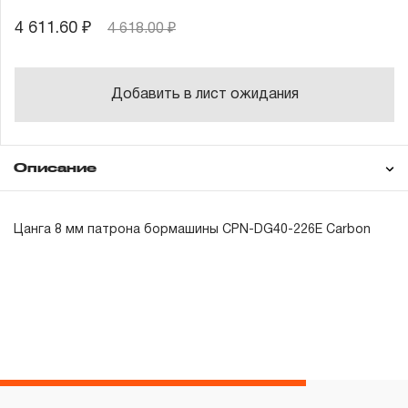
4 611.60 ₽
4 618.00 ₽
Добавить в лист ожидания
Описание
Гарантия
Цанга 8 мм патрона бормашины CPN-DG40-226E Carbon
ГАРАНТИЙНЫЕ ОБЯЗАТЕЛЬСТВА.
Понятие «ПОЖИЗНЕННАЯ ГАРАНТИЯ».
1.1 Понятие «ПОЖИЗНЕННАЯ ГАРАНТИЯ» включает в
себя признание неограниченного срока поддержания