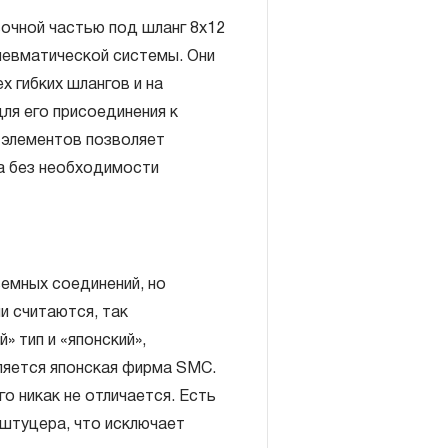
очной частью под шланг 8х12
невматической системы. Они
х гибких шлангов и на
ля его присоединения к
 элементов позволяет
а без необходимости
включает в себя признание
антийных обязательств в
елия, а также замена или
, если при проведении
мных соединений, но
но, что производитель
и считаются, так
екачественные материалы или
» тип и «японский»,
изводства.
ляется японская фирма SMC.
авляется при условии
о никак не отличается. Есть
правил эксплуатации,
 штуцера, что исключает
ия, применяемых для ручного