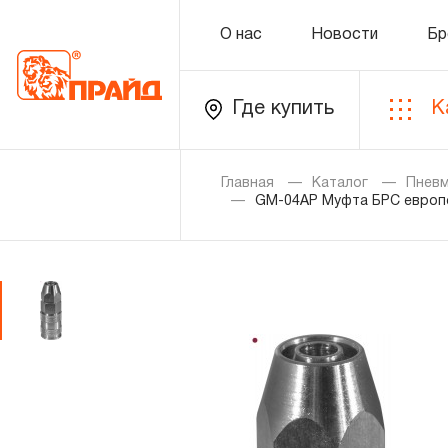
О нас
Новости
Бр
Где купить
К
Каталог
Главная
Каталог
Пнев
GM-04AP Муфта БРС европе
Золотая лихорадка
Новинки
Распродажа
Уцененный товар
О нас