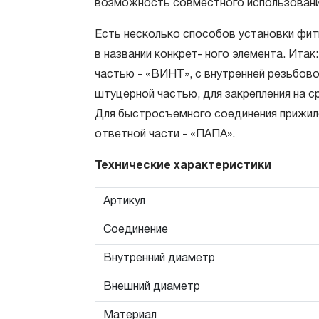
возможность совместного использования
слесарно-монтажного инструмента.
Есть несколько способов установки фи
2. Понятие «ОГРАНИЧЕННАЯ ГАРАНТИ
в названии конкрет- ного элемента. Итак
2.1 На инструмент, имеющий в своей 
частью - «ВИНТ», с внутренней резьбово
СХЕМУ (МЕХАНИЗМ) распространяется п
штуцерной частью, для закрепления на с
гарантии», в связи с сокращенным сроко
Для быстросъемного соединения прижил
повышенным износом при использовании 
ответной части - «ПАПА».
с начала использования в условиях эксп
Технические характеристики
интенсивности.
2.2 При повышенной интенсивности или т
Артикул
эксплуатации инструмента гарантийный 
Соединение
до одного месяца.
2.3 Начало гарантийного срока, начало 
Внутренний диаметр
дате продажи, указанной в гарантийном
Внешний диаметр
инструмента или документе, подтвержд
изделия. В отдельных случаях, при реали
Материал