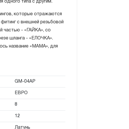
 одного типа с другим.
тингов, которые отражаются
Я»
: фитинг с внешней резьбовой
конструкции КИНЕМАТИЧЕСКУЮ
й частью - «ГАЙКА», со
онятие «ограниченной
резе шланга - «ЕЛОЧКА».
м эксплуатации, связанным с
ось название «МАМА», для
и определен в 12-15 месяцев
луатации средней
яжелых условиях
GM-04AP
срок может быть сокращен
ЕВРО
эксплуатации определяется по
8
 талоне продавцом
12
ающим факт приобретения
зации продукции на
Латунь