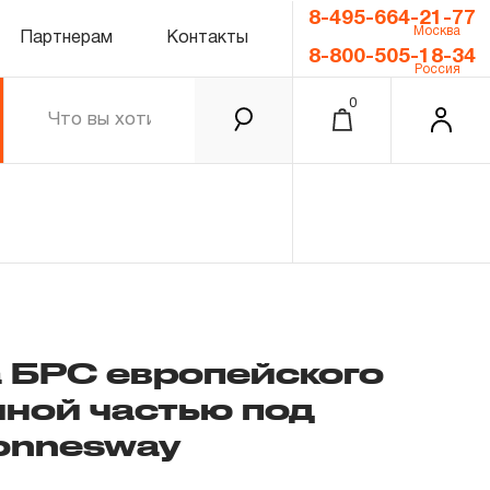
8-495-664-21-77
Москва
Партнерам
Контакты
8-800-505-18-34
Россия
0
 БРС европейского
чной частью под
0.00 ₽
Итого
Jonnesway
Забыли пароль?