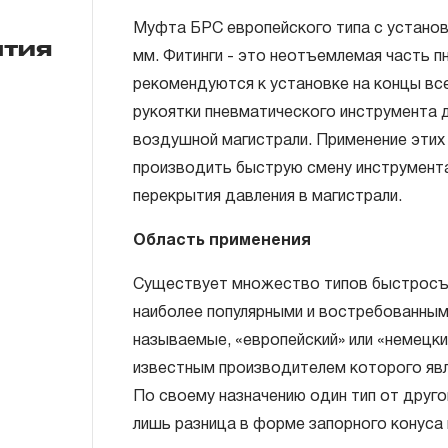
Муфта БРС европейского типа с установ
нтия
мм. Фитинги - это неотъемлемая часть п
рекомендуются к установке на концы все
ГАРАНТИЙНЫЕ ОБЯЗАТЕЛЬСТВА.
рукоятки пневматического инструмента д
Понятие «ПОЖИЗНЕННАЯ ГАРАНТИЯ».
воздушной магистрали. Применение этих
производить быструю смену инструмент
1.1 Понятие «ПОЖИЗНЕННАЯ ГАРАНТИЯ» 
перекрытия давления в магистрали.
неограниченного срока поддержания гар
течение всего периода эксплуатации изд
Область применения
ремонт вышедшего из строя инструмента
Существует множество типов быстросъе
технической экспертизы было установле
наиболее популярными и востребованным
использовал при изготовлении изделия н
называемые, «европейский» или «немецкий
нарушал технологию в процессе его про
известным производителем которого яв
1.2 «ПОЖИЗНЕННАЯ ГАРАНТИЯ» предост
По своему назначению один тип от другог
соблюдения покупателем (потребителем) 
лишь разница в форме запорного конуса
обслуживания, транспортировки и хранен