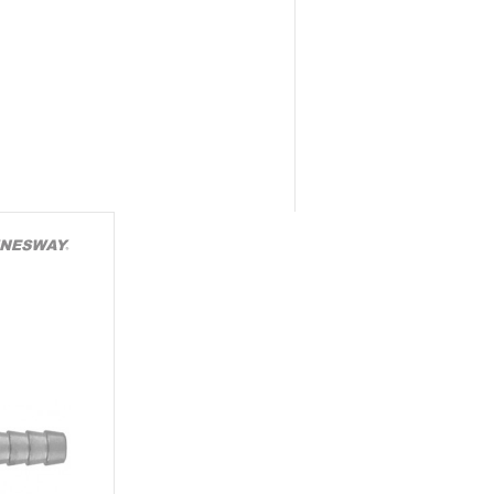
Я»
конструкции КИНЕМАТИЧЕСКУЮ
онятие «ограниченной
м эксплуатации, связанным с
и определен в 12-15 месяцев
луатации средней
яжелых условиях
срок может быть сокращен
эксплуатации определяется по
 талоне продавцом
ающим факт приобретения
зации продукции на