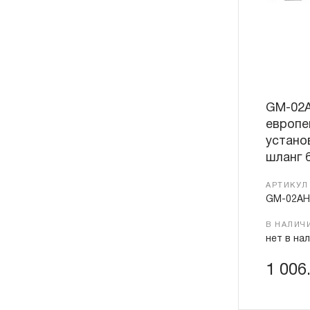
GM-02
европе
устано
шланг 
АРТИКУЛ
GM-02AH
В НАЛИЧ
нет в на
1 006