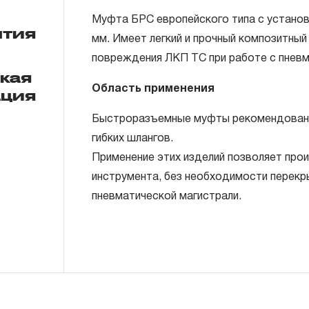
Муфта БРС европейского типа с установ
нтия
мм. Имеет легкий и прочный композитный
повреждения ЛКП ТС при работе с пнев
ГАРАНТИЙНЫЕ ОБЯЗАТЕЛЬСТВА.
ская
Область применения
ация
Понятие «ПОЖИЗНЕННАЯ ГАРАНТИЯ».
Быстроразъемные муфты рекомендованы
1.1 Понятие «ПОЖИЗНЕННАЯ ГАРАНТИЯ» 
гибких шлангов.
неограниченного срока поддержания гар
Применение этих изделий позволяет про
течение всего периода эксплуатации изд
инструмента, без необходимости перекр
ремонт вышедшего из строя инструмента
пневматической магистрали.
технической экспертизы было установле
использовал при изготовлении изделия н
нарушал технологию в процессе его про
1.2 «ПОЖИЗНЕННАЯ ГАРАНТИЯ» предост
соблюдения покупателем (потребителем) 
обслуживания, транспортировки и хранен