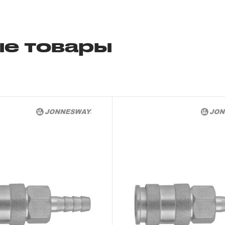
слесарно-монтажного инструмента.
2. Понятие «ОГРАНИЧЕННАЯ ГАРАНТИ
е товары
2.1 На инструмент, имеющий в своей 
СХЕМУ (МЕХАНИЗМ) распространяется п
скачать релиз
гарантии», в связи с сокращенным сроко
повышенным износом при использовании 
с начала использования в условиях эксп
интенсивности.
2.2 При повышенной интенсивности или т
эксплуатации инструмента гарантийный 
до одного месяца.
2.3 Начало гарантийного срока, начало 
дате продажи, указанной в гарантийном
инструмента или документе, подтвержд
изделия. В отдельных случаях, при реали