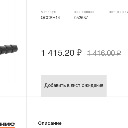
Артикул
код товара
нет в на
QCCSH14
053637
1 415.20 ₽
1 416.00 ₽
Добавить в лист ожидания
ние
Описание