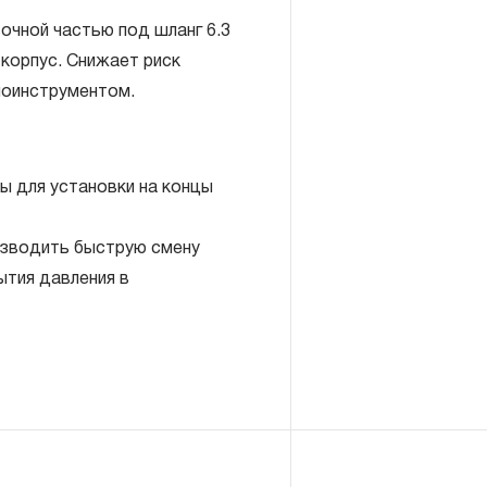
очной частью под шланг 6.3
 корпус. Снижает риск
моинструментом.
 для установки на концы
включает в себя признание
антийных обязательств в
изводить быструю смену
елия, а также замена или
ытия давления в
, если при проведении
но, что производитель
екачественные материалы или
изводства.
авляется при условии
правил эксплуатации,
ия, применяемых для ручного