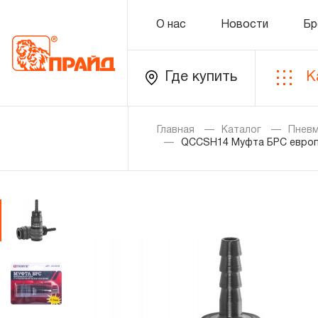
О нас
Новости
Бр
Где купить
К
Каталог
Главная
Каталог
Пнев
QCCSH14 Муфта БРС европе
Золотая лихорадка
Новинки
Распродажа
Уцененный товар
О нас