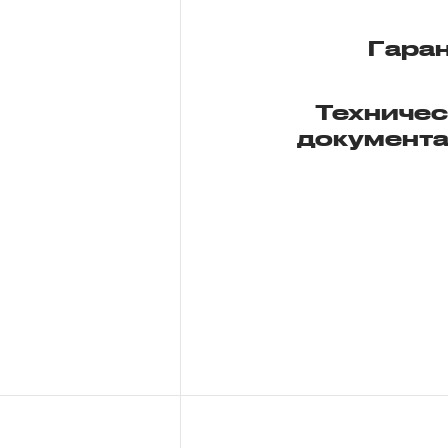
Гара
Техниче
документ