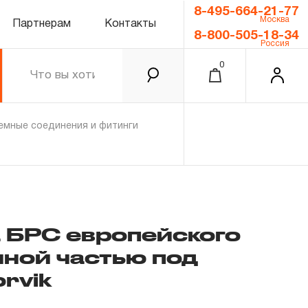
8-495-664-21-77
Москва
Партнерам
Контакты
8-800-505-18-34
Россия
0
мные соединения и фитинги
 БРС европейского
чной частью под
0.00 ₽
Итого
rvik
Забыли пароль?