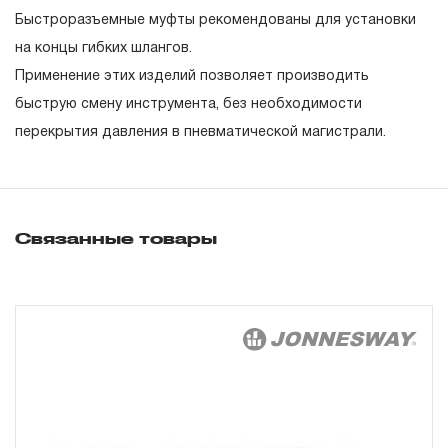
гарантийных обязательств в течение всего периода
Быстроразъемные муфты рекомендованы для установки
эксплуатации изделия, а также замена или ремонт
на концы гибких шлангов.
вышедшего из строя инструмента, если при
Применение этих изделий позволяет производить
проведении технической экспертизы было
быструю смену инструмента, без необходимости
установлено, что производитель использовал при
перекрытия давления в пневматической магистрали.
изготовлении изделия некачественные материалы или
нарушал технологию в процессе его производства.
1.2 «ПОЖИЗНЕННАЯ ГАРАНТИЯ» предоставляется
при условии соблюдения покупателем (потребителем)
Связанные товары
правил эксплуатации, обслуживания, транспортировки
и хранения, применяемых для ручного слесарно-
монтажного инструмента.
2. Понятие «ОГРАНИЧЕННАЯ ГАРАНТИЯ»
2.1 На инструмент, имеющий в своей конструкции
скачать релиз
КИНЕМАТИЧЕСКУЮ СХЕМУ (МЕХАНИЗМ)