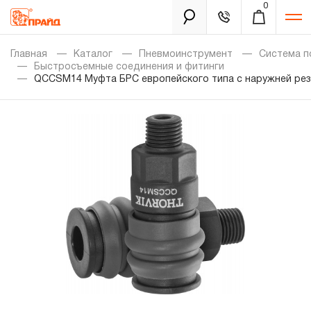
0
Каталог
Главная
Каталог
Пневмоинструмент
Система п
Быстросъемные соединения и фитинги
QCCSM14 Муфта БРС европейского типа с наружней рез
Золотая лихорадка
Новинки
Распродажа
Уцененный товар
Забыли пароль?
О нас
Новости
Бренды