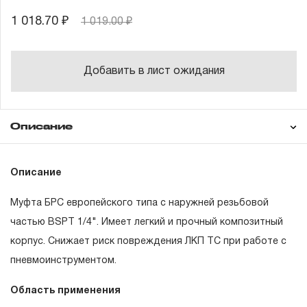
1 018.70 ₽
1 019.00 ₽
Добавить в лист ожидания
Описание
Гарантия
Техническая
Описание
документация
Муфта БРС европейского типа с наружней резьбовой
ГАРАНТИЙНЫЕ ОБЯЗАТЕЛЬСТВА.
частью BSPT 1/4". Имеет легкий и прочный композитный
корпус. Снижает риск повреждения ЛКП ТС при работе с
Понятие «ПОЖИЗНЕННАЯ ГАРАНТИЯ».
пневмоинструментом.
1.1 Понятие «ПОЖИЗНЕННАЯ ГАРАНТИЯ» включает в
Область применения
себя признание неограниченного срока поддержания