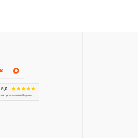
ЦАТЬ месяцев со дня начала
ающий съемники
соединений, стяжки,
е для замены консистентных
нный инструмент для
ртных средств, определяется
ев.
таки и инструментальные
 срок гарантии в
 или замену по гарантийным
овлено изделие;
 изделия или вследствие
аковины в литье,