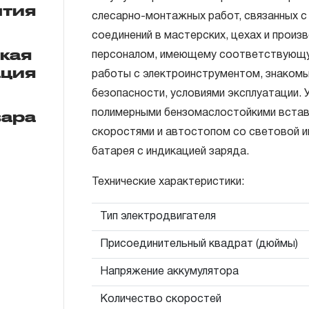
нтия
слесарно-монтажных работ, связанных 
Зарядное устройство
соединений в мастерских, цехах и прои
ГАРАНТИЙНЫЕ ОБЯЗАТЕЛЬСТВА.
ская
Руководство по эксплуатации
персоналом, имеющему соответствующу
ация
Понятие «ПОЖИЗНЕННАЯ ГАРАНТИЯ».
работы с электроинструментом, знакомы
Пластиковый кейс
безопасности, условиями эксплуатации. 
1.1 Понятие «ПОЖИЗНЕННАЯ ГАРАНТИЯ» 
вара
полимерными бензомаслостойкими вставк
неограниченного срока поддержания гар
скоростями и автостопом со световой и
течение всего периода эксплуатации изд
батарея с индикацией заряда.
ремонт вышедшего из строя инструмента
технической экспертизы было установле
Технические характеристики:
использовал при изготовлении изделия н
Тип электродвигателя
нарушал технологию в процессе его про
1.2 «ПОЖИЗНЕННАЯ ГАРАНТИЯ» предост
Присоединительный квадрат (дюймы)
соблюдения покупателем (потребителем) 
Напряжение аккумулятора
обслуживания, транспортировки и хранен
слесарно-монтажного инструмента.
Количество скоростей