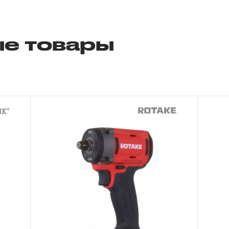
«ограниченной гарантии», в ДВЕНАДЦАТЬ
эксплуатации всех типов инструмента, ко
е товары
3.4 На следующие группы слесарно-монт
гидравлического, измерительного и т.п. 
«ограниченная гарантия»:
3.4.1 На изделия имеющие в своей конст
(ключи гаечные трещоточные, рукоятки тр
распространяется ограниченный срок г
месяцев.
3.4.2 На измерительный и диагностически
манометры, компрессометры, тестеры, 
ключи, усилители крутящего момента и т.
ограниченный срок гарантии в ДВЕНАДЦА
предусмотрен изготовителем межповеро
зависит от интенсивности эксплуатации 
3.4.3 На группы шарнирно-губцевого инс