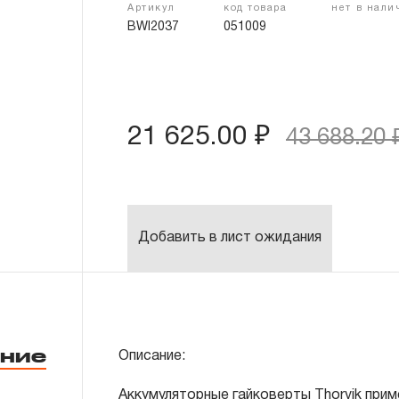
Артикул
код товара
нет в нали
BWI2037
051009
21 625.00 ₽
43 688.20 
Добавить в лист ожидания
ние
Описание:
Гайковерт аккумуляторный
Аккумуляторные гайковерты Thorvik при
Батарея, аккумуляторная 20V/4Aч -