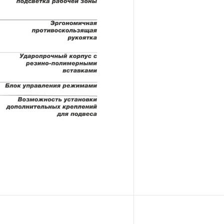
а в эксплуатацию, но не
ьств.
SWAY® и OMBRA®
нструкцию
АЯ ГАРАНТИЯ», то есть,
та, имеющий дефект,
е нарушений при его
 дальнейшее использование
инструмента, которые
бойное функционирование
ение ДЕСЯТИ лет с начала
 исключением тех групп
4.
 распространяется понятие