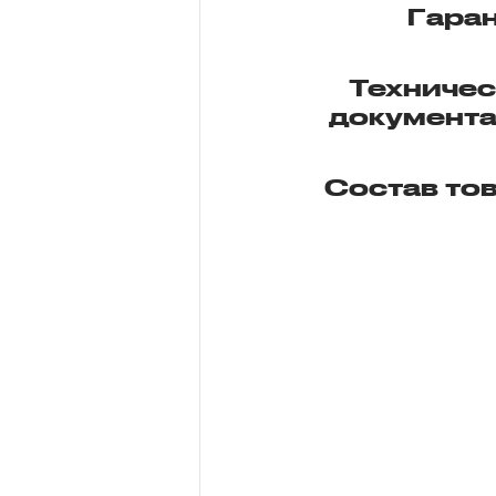
Гара
Техниче
документ
Состав то