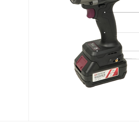
исчисляться с момента ввода инструмент
более 3-х месяцев с даты продажи.
3. Исполнение гарантийных обязател
3.1 На изделия торговых марок JONNE
скачать и
распространяется понятие «ПОЖИЗНЕНН
подлежит замене или ремонту инструмен
обнаруженный или возникший в результат
производстве и делающий невозможным
инструмента, за исключением тех групп 
перечислены в п. 3.4.
3.2 Производитель гарантирует беспере
изделий торговой марки THORVIK® в теч
эксплуатации всех типов инструмента, за
инструмента, которые перечислены в п. 3.
3.3 На изделия торговой марки CARBON®