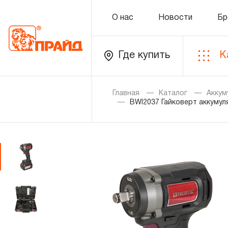
О нас
Новости
Бр
Где купить
К
Каталог
Главная
Каталог
Аккум
BWI2037 Гайковерт аккумуля
Золотая лихорадка
Новинки
Распродажа
Уцененный товар
О нас