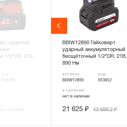
Previous
ерт ударный
BBIW12890 Гайковерт
рный
ударный аккумуляторный
 1/2"DR, 21В,
бесщёточный 1/2"DR, 21В,
890 Нм
КОД
АРТИКУЛ
КОД
014299
BBIW12890
053652
В НАЛИЧИИ
нет в наличии
21 625
₽
31 524.8
₽
43 688.2
₽