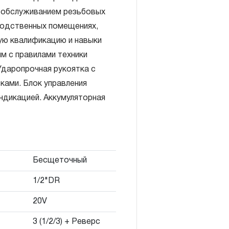
с обслуживанием резьбовых
зводственных помещениях,
ю квалификацию и навыки
м с правилами техники
Ударопрочная рукоятка с
включает в себя признание
ами. Блок управления
антийных обязательств в
ндикацией. Аккумуляторная
елия, а также замена или
, если при проведении
но, что производитель
екачественные материалы или
Бесщеточный
изводства.
авляется при условии
1/2"DR
правил эксплуатации,
20V
ия, применяемых для ручного
3 (1/2/3) + Реверс