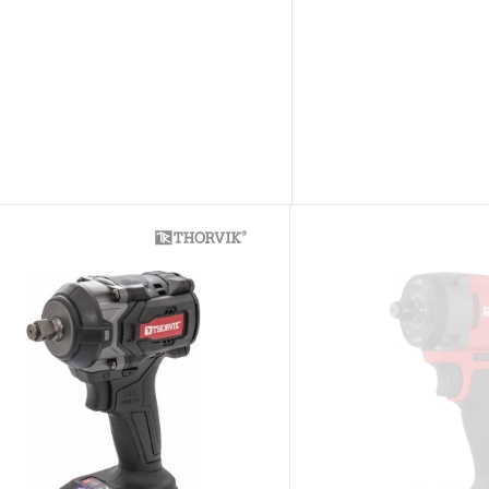
 месяцев с начала
торые перечислены в п.3.4
ажного, пневматического,
распространяется понятие
рукции храповый механизм
ещоточные и т.п.)
арантии в ДВЕНАДЦАТЬ
й инструмент, включая
рулетки, динамометрические
п. устанавливается
ТЬ месяцев, если не
чный интервал, который
данного инструмента.
трумента, ключей разводных и