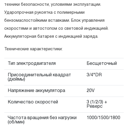
гарантийных обязательств в течение всего периода
техники безопасности, условиями эксплуатации.
эксплуатации изделия, а также замена или ремонт
Ударопрочная рукоятка с полимерными
вышедшего из строя инструмента, если при
бензомаслостойкими вставками. Блок управления
проведении технической экспертизы было
скоростями и автостопом со световой индикацией.
установлено, что производитель использовал при
Аккумуляторная батарея с индикацией заряда.
изготовлении изделия некачественные материалы или
Технические характеристики:
нарушал технологию в процессе его производства.
1.2 «ПОЖИЗНЕННАЯ ГАРАНТИЯ» предоставляется
Тип электродвигателя
Бесщеточный
при условии соблюдения покупателем (потребителем)
правил эксплуатации, обслуживания, транспортировки
Присоединительный квадрат
3/4"DR
(дюймы)
и хранения, применяемых для ручного слесарно-
монтажного инструмента.
Напряжение аккумулятора
20V
Количество скоростей
3 (1/2/3) +
2. Понятие «ОГРАНИЧЕННАЯ ГАРАНТИЯ»
Реверс
2.1 На инструмент, имеющий в своей конструкции
Частота вращения без нагрузки
1000/1500/1800
скачать релиз
(об/мин)
КИНЕМАТИЧЕСКУЮ СХЕМУ (МЕХАНИЗМ)