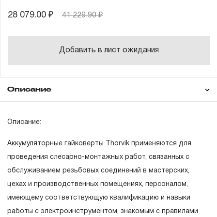
28 079.00 ₽
41 229.90 ₽
Добавить в лист ожидания
Описание
Гарантия
Техническая
Описание:
Гайковерт аккумуляторный
документация
Аккумуляторные гайковерты Thorvik применяются для
Руководство по эксплуатации
Состав товара
ГАРАНТИЙНЫЕ ОБЯЗАТЕЛЬСТВА.
проведения слесарно-монтажных работ, связанных с
обслуживанием резьбовых соединений в мастерских,
Понятие «ПОЖИЗНЕННАЯ ГАРАНТИЯ».
цехах и производственных помещениях, персоналом,
1.1 Понятие «ПОЖИЗНЕННАЯ ГАРАНТИЯ» включает в
имеющему соответствующую квалификацию и навыки
себя признание неограниченного срока поддержания
работы с электроинструментом, знакомым с правилами