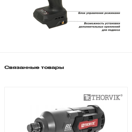
месяцев с даты продажи.
3. Исполнение гарантийных обязательств.
3.1 На изделия торговых марок JONNESWAY® и
OMBRA® распространяется понятие «ПОЖИЗНЕННАЯ
ГАРАНТИЯ», то есть, подлежит замене или ремонту
инструмента, имеющий дефект, обнаруженный или
возникший в результате нарушений при его
Связанные товары
производстве и делающий невозможным дальнейшее
использование инструмента, за исключением тех групп
инструмента, которые перечислены в п. 3.4.
3.2 Производитель гарантирует бесперебойное
функционирование изделий торговой марки THORVIK®
в течение ДЕСЯТИ лет с начала эксплуатации всех
типов инструмента, за исключением тех групп
инструмента, которые перечислены в п. 3.4.