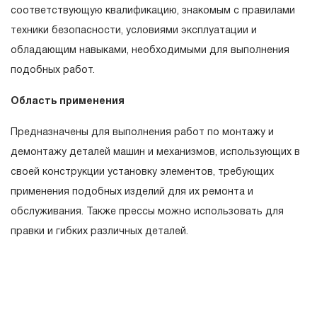
гарантийных обязательств в течение всего периода
соответствующую квалификацию, знакомым с правилами
эксплуатации изделия, а также замена или ремонт
техники безопасности, условиями эксплуатации и
вышедшего из строя инструмента, если при
обладающим навыками, необходимыми для выполнения
проведении технической экспертизы было
подобных работ.
установлено, что производитель использовал при
Область применения
изготовлении изделия некачественные материалы или
нарушал технологию в процессе его производства.
Предназначены для выполнения работ по монтажу и
1.2 «ПОЖИЗНЕННАЯ ГАРАНТИЯ» предоставляется
демонтажу деталей машин и механизмов, использующих в
при условии соблюдения покупателем (потребителем)
своей конструкции установку элементов, требующих
правил эксплуатации, обслуживания, транспортировки
применения подобных изделий для их ремонта и
и хранения, применяемых для ручного слесарно-
обслуживания. Также прессы можно использовать для
монтажного инструмента.
правки и гибких различных деталей.
2. Понятие «ОГРАНИЧЕННАЯ ГАРАНТИЯ»
2.1 На инструмент, имеющий в своей конструкции
скачать инструкцию
КИНЕМАТИЧЕСКУЮ СХЕМУ (МЕХАНИЗМ)