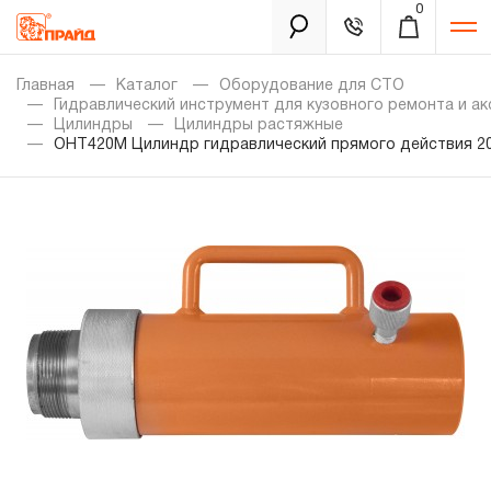
0
Каталог
Главная
Каталог
Оборудование для СТО
Гидравлический инструмент для кузовного ремонта и а
Цилиндры
Цилиндры растяжные
OHT420M Цилиндр гидравлический прямого действия 20
Золотая лихорадка
Новинки
Распродажа
Уцененный товар
Забыли пароль?
О нас
Новости
Бренды