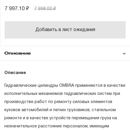
7 997.10 ₽
7 998.00 ₽
Добавить в лист ожидания
Описание
Гарантия
Техническая
Описание
документация
Гидравлические цилиндры OMBRA применяются в качестве
ГАРАНТИЙНЫЕ ОБЯЗАТЕЛЬСТВА.
исполнительных механизмов гидравлических систем при
производстве работ по ремонту силовых элементов
Понятие «ПОЖИЗНЕННАЯ ГАРАНТИЯ».
кузовов автомобилей и легких грузовиков, стапельном
1.1 Понятие «ПОЖИЗНЕННАЯ ГАРАНТИЯ» включает в
ремонте и в качестве устройств перемещения груза на
себя признание неограниченного срока поддержания
незначительное расстояние персоналом, имеющим