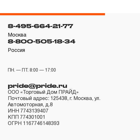
если не предусмотрен изготовителем межповерочный
интервал, который зависит от интенсивности
8-495-664-21-77
эксплуатации данного инструмента.
3.4.3 На группы шарнирно-губцевого инструмента,
Москва
8-800-505-18-34
ключей разводных и трубных рычажных, отверток с
Россия
разнообразными рабочими профилями,
устанавливается срок гарантийных обязательств в
ДВЕНАДЦАТЬ месяцев, кроме тех случаев, когда
ПН. — ПТ. 8:00 — 17:00
рабочие поверхности потеряли свою
pride@pride.ru
функциональность вследствие естественного износа.
ООО «Торговый Дом ПРАЙД»
3.4.4 Пневмомеханический инструмент, включая
Почтовый адрес: 125438, г. Москва, ул.
элементы пневмоподготовки и покрасочное
Автомоторная, д.8
ИНН 7743139407
оборудование, попадает под действие «ограниченной
КПП 774301001
гарантии», срок которой определен в ДВЕНАДЦАТЬ
ОГРН 1167746148393
месяцев.
3.4.5 На группу товаров аккумуляторный инструмент,