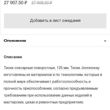
27 907.50 ₽
27 908.00 ₽
Добавить в лист ожидания
Описание
Гарантия
Техническая
Описание
Тиски слесарные в сборе
документация
Тиски слесарные поворотные, 125 мм. Тиски Jonnesway
Рукоятка в сборе
Состав товара
ГАРАНТИЙНЫЕ ОБЯЗАТЕЛЬСТВА.
изготовлены из материалов и по технологиям, которые в
Краткая инструкция на русском языке
полной мере обеспечивают работоспособность и
Понятие «ПОЖИЗНЕННАЯ ГАРАНТИЯ».
Гарантийный талон
прочность приспособления, согласно предъявляемым
1.1 Понятие «ПОЖИЗНЕННАЯ ГАРАНТИЯ» включает в
требованиям при использовании данных изделий в
себя признание неограниченного срока поддержания
мастерских, цехах и ремонтных предприятиях.
гарантийных обязательств в течение всего периода