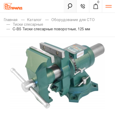
0
Каталог
Главная
Каталог
Оборудование для СТО
Тиски слесарные
C-B5 Тиски слесарные поворотные, 125 мм
Золотая лихорадка
Новинки
Распродажа
Уцененный товар
Забыли пароль?
О нас
Новости
Бренды