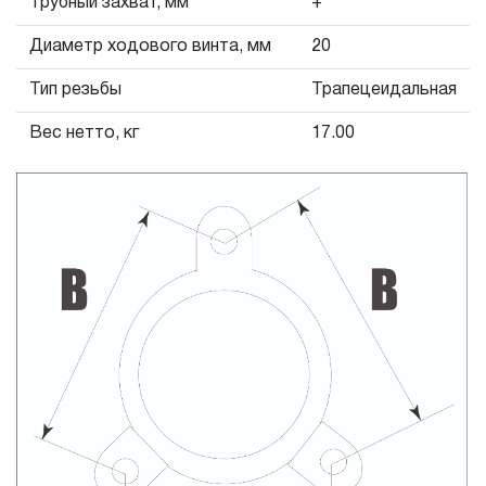
Трубный захват, мм
+
связи с сокращенным сроком эксплуатации,
Диаметр ходового винта, мм
20
связанным с повышенным износом при использовании
и определен в 12-15 месяцев с начала использования
Тип резьбы
Трапецеидальная
в условиях эксплуатации средней интенсивности.
Вес нетто, кг
17.00
2.2 При повышенной интенсивности или тяжелых
условиях эксплуатации инструмента гарантийный срок
может быть сокращен до одного месяца.
2.3 Начало гарантийного срока, начало эксплуатации
определяется по дате продажи, указанной в
гарантийном талоне продавцом инструмента или
документе, подтверждающим факт приобретения
изделия. В отдельных случаях, при реализации
продукции на промышленные предприятия, начало
гарантийного срока может исчисляться с момента
ввода инструмента в эксплуатацию, но не более 3-х
месяцев с даты продажи.