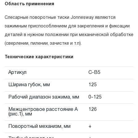
Область применения
эксплуатации изделия, а также замена или ремонт
вышедшего из строя инструмента, если при
Слесарные поворотные тиски Jonnesway являются
проведении технической экспертизы было
зажимным приспособлением для закрепления и фиксации
установлено, что производитель использовал при
деталей в нужном положении при механической обработке
изготовлении изделия некачественные материалы или
(сверлении, пилении, зачистке и т.п).
нарушал технологию в процессе его производства.
1.2 «ПОЖИЗНЕННАЯ ГАРАНТИЯ» предоставляется
Технические характеристики
при условии соблюдения покупателем (потребителем)
Артикул
C-В5
правил эксплуатации, обслуживания, транспортировки
и хранения, применяемых для ручного слесарно-
Ширина губок, мм
125
монтажного инструмента.
Рабочий диапазон зажима, мм
0-125
2. Понятие «ОГРАНИЧЕННАЯ ГАРАНТИЯ»
Межцентровое расстояние А
126
(рис.1), мм
2.1 На инструмент, имеющий в своей конструкции
Поворотный механизм, мм
+
КИНЕМАТИЧЕСКУЮ СХЕМУ (МЕХАНИЗМ)
распространяется понятие «ограниченной гарантии», в