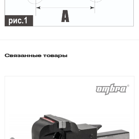
3. Исполнение гарантийных обязательств.
3.1 На изделия торговых марок JONNESWAY® и
OMBRA® распространяется понятие «ПОЖИЗНЕННАЯ
скачать инструкцию
ГАРАНТИЯ», то есть, подлежит замене или ремонту
инструмента, имеющий дефект, обнаруженный или
Связанные товары
возникший в результате нарушений при его
производстве и делающий невозможным дальнейшее
использование инструмента, за исключением тех групп
инструмента, которые перечислены в п. 3.4.
3.2 Производитель гарантирует бесперебойное
функционирование изделий торговой марки THORVIK®
в течение ДЕСЯТИ лет с начала эксплуатации всех
типов инструмента, за исключением тех групп
инструмента, которые перечислены в п. 3.4.
3.3 На изделия торговой марки CARBON®