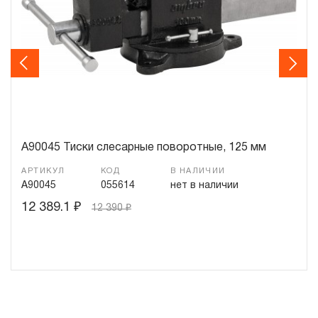
распространяется понятие «ограниченной гарантии», в
ДВЕНАДЦАТЬ месяцев с начала эксплуатации всех
типов инструмента, которые перечислены в п.3.4
Previous
Next
3.4 На следующие группы слесарно-монтажного,
пневматического, гидравлического, измерительного и
т.п. распространяется понятие «ограниченная
гарантия»:
A90045 Тиски слесарные поворотные, 125 мм
3.4.1 На изделия имеющие в своей конструкции
АРТИКУЛ
КОД
В НАЛИЧИИ
храповый механизм (ключи гаечные трещоточные,
A90045
055614
нет в наличии
рукоятки трещоточные и т.п.) распространяется
12 389.1
₽
12 390
₽
ограниченный срок гарантии в ДВЕНАДЦАТЬ месяцев.
3.4.2 На измерительный и диагностический инструмент,
включая манометры, компрессометры, тестеры,
рулетки, динамометрические ключи, усилители
крутящего момента и т.п. устанавливается
ограниченный срок гарантии в ДВЕНАДЦАТЬ месяцев,