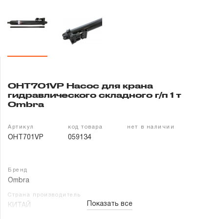
Гарантия и сервис
Доставка и оплата
Партнерам
OHT701VP Насос для крана
Контакты
гидравлического складного г/п 1 т
Ombra
Артикул
код товара
нет в наличии
OHT701VP
059134
Бренд
Ombra
Страна производитель
Показать все
КИТАЙ