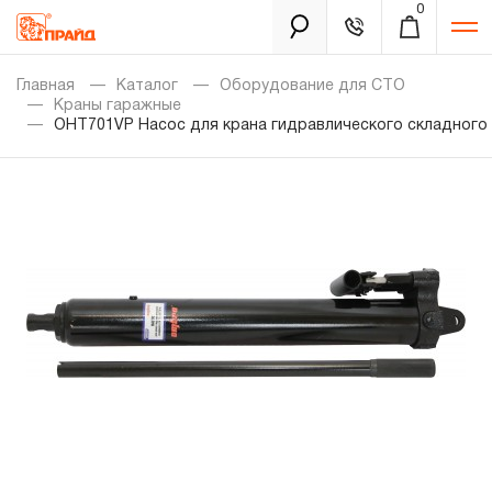
0
Каталог
Главная
Каталог
Оборудование для СТО
Краны гаражные
OHT701VP Насос для крана гидравлического складного г
Золотая лихорадка
Новинки
Распродажа
Уцененный товар
Забыли пароль?
О нас
Новости
Бренды