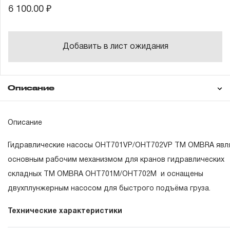
6 100.00 ₽
Добавить в лист ожидания
Описание
Гарантия
Описание
Гидравлические насосы OHT701VP/OHT702VP ТМ OMBRA явл
ГАРАНТИЙНЫЕ ОБЯЗАТЕЛЬСТВА.
основным рабочим механизмом для кранов гидравлических
складных ТМ OMBRA OHT701M/OHT702M и оснащены
Понятие «ПОЖИЗНЕННАЯ ГАРАНТИЯ».
двухплунжерным насосом для быстрого подъёма груза.
1.1 Понятие «ПОЖИЗНЕННАЯ ГАРАНТИЯ» включает в с
Технические характеристики
признание неограниченного срока поддержания гаранти
обязательств в течение всего периода эксплуатации изд