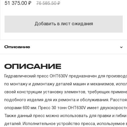
51 375.00 ₽
76 585.50 ₽
Добавить в лист ожидания
Описание
Гарантия
ОПИСАНИЕ
Техническая
документация
Гидравлический пресс OHT630V предназначен для производ
ГАРАНТИЙНЫЕ ОБЯЗАТЕЛЬСТВА.
по монтажу и демонтажу деталей машин и механизмов, испо
своей конструкции установку элементов, требующих примен
Понятие «ПОЖИЗНЕННАЯ ГАРАНТИЯ».
подобного изделия для их ремонта и обслуживания. Рассто
1.1 Понятие «ПОЖИЗНЕННАЯ ГАРАНТИЯ» включает в с
опорами 600 мм. Пресс 30 тонн OHT630V имеет двухскоростн
признание неограниченного срока поддержания гаранти
Также данный пресс можно использовать для правки и гибки
обязательств в течение всего периода эксплуатации изд
деталей. Исполнительное устройство пресса, используемое в