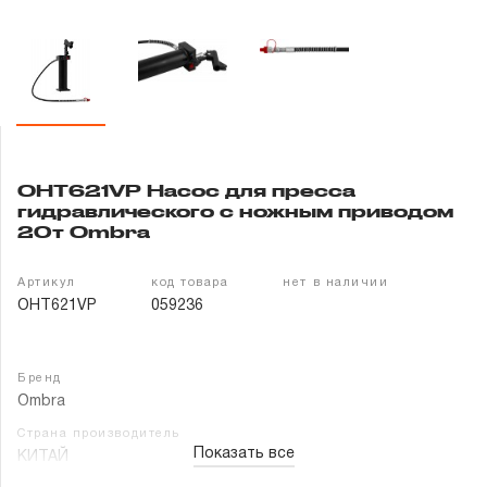
Гарантия и сервис
Доставка и оплата
Партнерам
OHT621VP Насос для пресса
Контакты
гидравлического с ножным приводом
20т Ombra
Артикул
код товара
нет в наличии
OHT621VP
059236
Бренд
Ombra
Страна производитель
Показать все
КИТАЙ