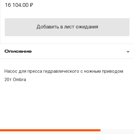
16 104.00 ₽
Добавить в лист ожидания
Описание
Гарантия
Насос для пресса гидравлического с ножным приводом
20т Ombra
ГАРАНТИЙНЫЕ ОБЯЗАТЕЛЬСТВА.
Понятие «ПОЖИЗНЕННАЯ ГАРАНТИЯ».
1.1 Понятие «ПОЖИЗНЕННАЯ ГАРАНТИЯ» включает в
себя признание неограниченного срока поддержания
гарантийных обязательств в течение всего периода