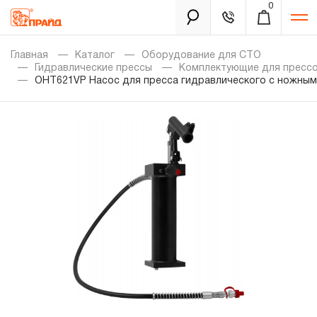
0
Каталог
Главная
Каталог
Оборудование для СТО
Гидравлические прессы
Комплектующие для пресс
OHT621VP Насос для пресса гидравлического с ножным
Золотая лихорадка
Новинки
Распродажа
Уцененный товар
Забыли пароль?
О нас
Новости
Бренды