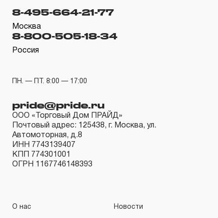
8-495-664-21-77
эксплуатации изделия, а также замена или ремонт
вышедшего из строя инструмента, если при
Москва
8-800-505-18-34
проведении технической экспертизы было
Россия
установлено, что производитель использовал при
изготовлении изделия некачественные материалы или
нарушал технологию в процессе его производства.
ПН. — ПТ. 8:00 — 17:00
1.2 «ПОЖИЗНЕННАЯ ГАРАНТИЯ» предоставляется
pride@pride.ru
при условии соблюдения покупателем (потребителем)
ООО «Торговый Дом ПРАЙД»
правил эксплуатации, обслуживания, транспортировки
Почтовый адрес: 125438, г. Москва, ул.
и хранения, применяемых для ручного слесарно-
Автомоторная, д.8
ИНН 7743139407
монтажного инструмента.
КПП 774301001
ОГРН 1167746148393
2. Понятие «ОГРАНИЧЕННАЯ ГАРАНТИЯ»
2.1 На инструмент, имеющий в своей конструкции
КИНЕМАТИЧЕСКУЮ СХЕМУ (МЕХАНИЗМ)
О нас
Новости
распространяется понятие «ограниченной гарантии», в