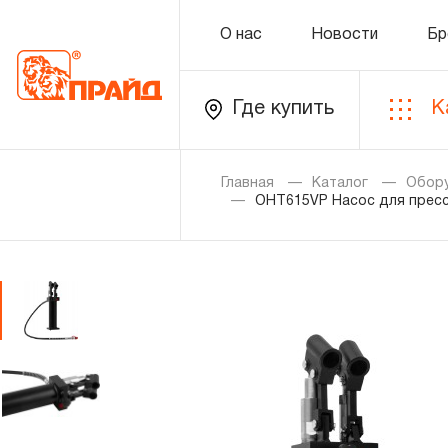
О нас
Новости
Бр
Где купить
К
Каталог
Главная
Каталог
Обор
OHT615VP Насос для пресс
Золотая лихорадка
Новинки
Распродажа
Уцененный товар
О нас