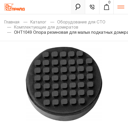
0
Каталог
Главная
Каталог
Оборудование для СТО
Комплектующие для домкратов
OHT1049 Опора резиновая для малых подкатных домкрат
Золотая лихорадка
Новинки
Распродажа
Уцененный товар
Забыли пароль?
О нас
Новости
Бренды