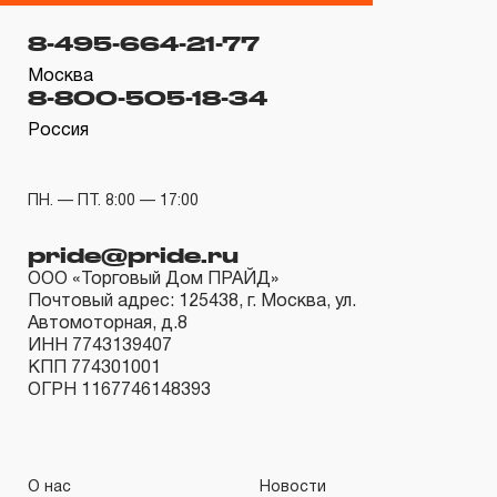
распространяется понятие «ограниченной гарантии», в
8-495-664-21-77
связи с сокращенным сроком эксплуатации,
связанным с повышенным износом при использовании
Москва
8-800-505-18-34
и определен в 12-15 месяцев с начала использования
Россия
в условиях эксплуатации средней интенсивности.
2.2 При повышенной интенсивности или тяжелых
условиях эксплуатации инструмента гарантийный срок
ПН. — ПТ. 8:00 — 17:00
может быть сокращен до одного месяца.
pride@pride.ru
2.3 Начало гарантийного срока, начало эксплуатации
ООО «Торговый Дом ПРАЙД»
определяется по дате продажи, указанной в
Почтовый адрес: 125438, г. Москва, ул.
гарантийном талоне продавцом инструмента или
Автомоторная, д.8
ИНН 7743139407
документе, подтверждающим факт приобретения
КПП 774301001
изделия. В отдельных случаях, при реализации
ОГРН 1167746148393
продукции на промышленные предприятия, начало
гарантийного срока может исчисляться с момента
ввода инструмента в эксплуатацию, но не более 3-х
О нас
Новости