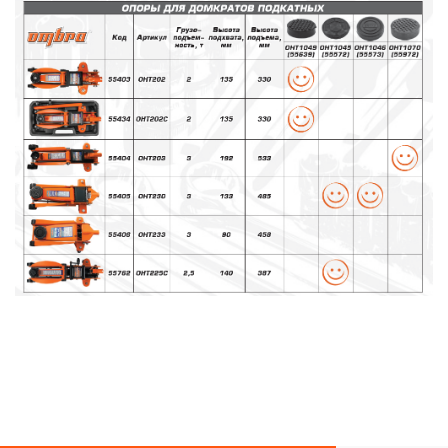
гарантийных обязательств в течение всего периода
эксплуатации изделия, а также замена или ремонт
вышедшего из строя инструмента, если при
проведении технической экспертизы было
установлено, что производитель использовал при
изготовлении изделия некачественные материалы или
нарушал технологию в процессе его производства.
1.2 «ПОЖИЗНЕННАЯ ГАРАНТИЯ» предоставляется
при условии соблюдения покупателем (потребителем)
правил эксплуатации, обслуживания, транспортировки
и хранения, применяемых для ручного слесарно-
монтажного инструмента.
2. Понятие «ОГРАНИЧЕННАЯ ГАРАНТИЯ»
2.1 На инструмент, имеющий в своей конструкции
скачать релиз
КИНЕМАТИЧЕСКУЮ СХЕМУ (МЕХАНИЗМ)