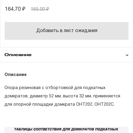
164.70 ₽
165.00 ₽
Добавить в лист ожидания
Описание
Гарантия
Техническая
Описание
документация
Опора резиновая с отбортовкой для подкатных
ГАРАНТИЙНЫЕ ОБЯЗАТЕЛЬСТВА.
домкратов, диаметр 52 мм, высота 32 мм. применяется
для опорной площадки домкрата ОНТ202, OHT202C.
Понятие «ПОЖИЗНЕННАЯ ГАРАНТИЯ».
1.1 Понятие «ПОЖИЗНЕННАЯ ГАРАНТИЯ» включает в
себя признание неограниченного срока поддержания