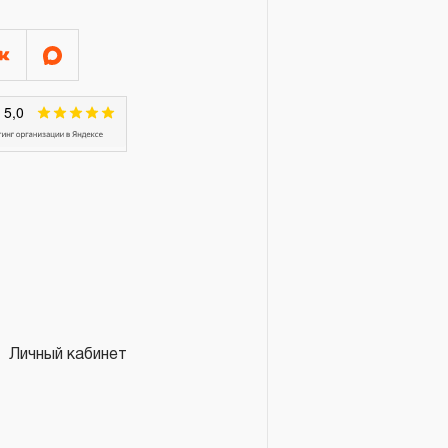
ЦАТЬ месяцев со дня начала
ающий съемники
соединений, стяжки,
е для замены консистентных
нный инструмент для
ртных средств, определяется
ев.
таки и инструментальные
 срок гарантии в
 или замену по гарантийным
Личный кабинет
овлено изделие;
 изделия или вследствие
аковины в литье,