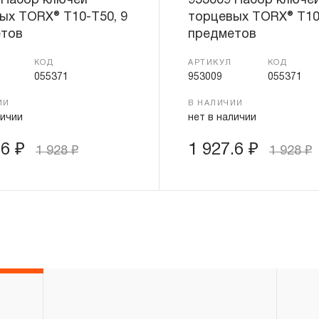
 Набор ключей
953009 Набор ключе
трубных рычажных, отверток с разнообр
ых TORX® Т10-T50, 9
торцевых TORX® Т10
устанавливается срок гарантийных обя
тов
предметов
месяцев, кроме тех случаев, когда рабо
КОД
АРТИКУЛ
КОД
свою функциональность вследствие ест
055371
953009
055371
3.4.4 Пневмомеханический инструмент, в
ИИ
В НАЛИЧИИ
пневмоподготовки и покрасочное обору
личии
нет в наличии
действие «ограниченной гарантии», срок
.6
₽
1 927.6
₽
1 928
₽
1 928
₽
ДВЕНАДЦАТЬ месяцев.
3.4.5 На группу товаров аккумуляторный 
аккумуляторные батареи, фонари аккуму
действие «ограниченной гарантии», срок
ДВЕНАДЦАТЬ месяцев.
3.4.6 На гидравлический инструмент (пре
подкатные и бутылочные домкраты и т.п.
ограниченный срок гарантийного обслужи
марок JONNESWAY® и CARBON® состав