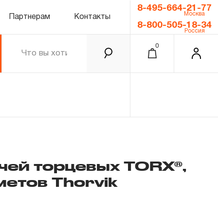
8-495-664-21-77
Москва
Партнерам
Контакты
8-800-505-18-34
Россия
0
чей торцевых TORX®,
метов Thorvik
0.00 ₽
Итого
Забыли пароль?