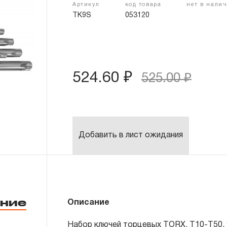
Артикул
код товара
нет в нали
TK9S
053120
524.60 ₽
525.00 ₽
Добавить в лист ожидания
ние
Описание
53121
Ключ торцевой TORX, 
Набор ключей торцевых TORX, Т10-T50, 
53122
Ключ торцевой TORX, 