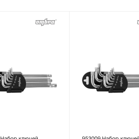
«ограниченной гарантии», в ДВЕНАДЦАТЬ
эксплуатации всех типов инструмента, ко
3.4 На следующие группы слесарно-монт
гидравлического, измерительного и т.п. 
«ограниченная гарантия»:
3.4.1 На изделия имеющие в своей конст
(ключи гаечные трещоточные, рукоятки тр
распространяется ограниченный срок г
месяцев.
3.4.2 На измерительный и диагностически
манометры, компрессометры, тестеры, 
ключи, усилители крутящего момента и т.
ограниченный срок гарантии в ДВЕНАДЦА
предусмотрен изготовителем межповеро
зависит от интенсивности эксплуатации 
3.4.3 На группы шарнирно-губцевого инс