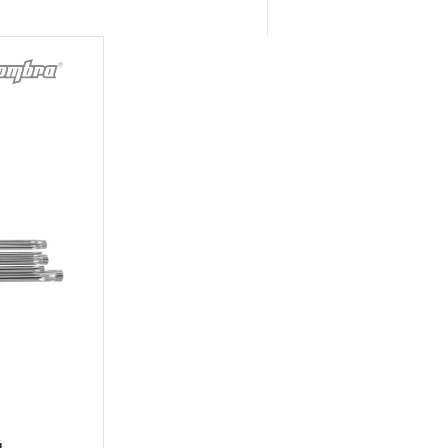
 месяцев с начала
торые перечислены в п.3.4
ажного, пневматического,
распространяется понятие
рукции храповый механизм
ещоточные и т.п.)
арантии в ДВЕНАДЦАТЬ
й инструмент, включая
рулетки, динамометрические
п. устанавливается
ТЬ месяцев, если не
чный интервал, который
данного инструмента.
трумента, ключей разводных и