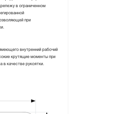
крепежу в ограниченном
T20
легированной
T25
позволяющей при
и.
T27
включает в себя признание
T30
антийных обязательств в
имеющего внутренний рабочий
T40
елия, а также замена или
сокие крутящие моменты при
, если при проведении
T45
а в качестве рукоятки.
но, что производитель
T50
екачественные материалы или
изводства.
авляется при условии
правил эксплуатации,
ия, применяемых для ручного