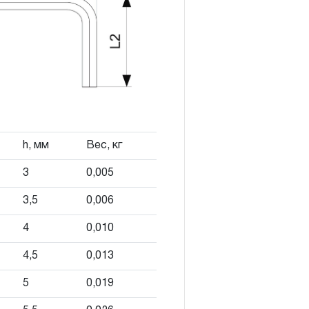
Я»
конструкции КИНЕМАТИЧЕСКУЮ
онятие «ограниченной
м эксплуатации, связанным с
и определен в 12-15 месяцев
луатации средней
h, мм
Вес, кг
яжелых условиях
3
0,005
срок может быть сокращен
3,5
0,006
эксплуатации определяется по
4
0,010
 талоне продавцом
4,5
0,013
ающим факт приобретения
зации продукции на
5
0,019
нтийного срока может