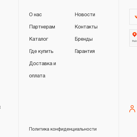
а для торговой марки OMBRA® - ПЯТНАД
эксплуатации.
О нас
Новости
3.4.7 На специальный инструмент, включ
Партнерам
Контакты
универсальные, съемники для шарнирных 
Каталог
Бренды
зажимные приспособления, оборудовани
смазок и т.п. а также на специализирова
Где купить
Гарантия
обслуживания отдельных марок транспо
Доставка и
гарантийный срок в ДВЕНАДЦАТЬ месяц
3.4.8 На инструментальную мебель (верс
оплата
тележки) распространяется ограниченный
ДВЕНАДЦАТЬ месяцев.
3.5 Производитель обеспечивает ремонт
8
обязательствам в следующих случаях:
3.5.1 Брак материала, из которого изгот
3.5.2 Брак, допущенный при изготовлении
Политика конфиденциальности
нарушения технологического процесса (р