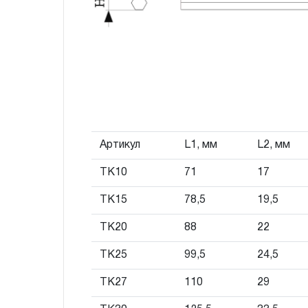
2. Понятие «ОГРАНИЧЕННАЯ ГАРАНТИ
2.1 На инструмент, имеющий в своей 
СХЕМУ (МЕХАНИЗМ) распространяется п
гарантии», в связи с сокращенным сроко
повышенным износом при использовании 
с начала использования в условиях эксп
интенсивности.
Артикул
L1, мм
L2, мм
2.2 При повышенной интенсивности или т
TK10
71
17
эксплуатации инструмента гарантийный 
TK15
78,5
19,5
до одного месяца.
2.3 Начало гарантийного срока, начало 
TK20
88
22
дате продажи, указанной в гарантийном
TK25
99,5
24,5
инструмента или документе, подтвержд
изделия. В отдельных случаях, при реали
TK27
110
29
промышленные предприятия, начало гара