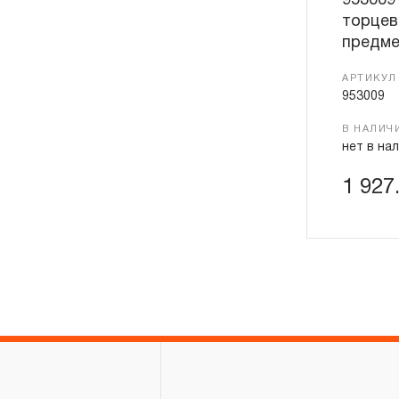
953009
торцев
предме
АРТИКУЛ
953009
В НАЛИЧ
нет в на
1 927