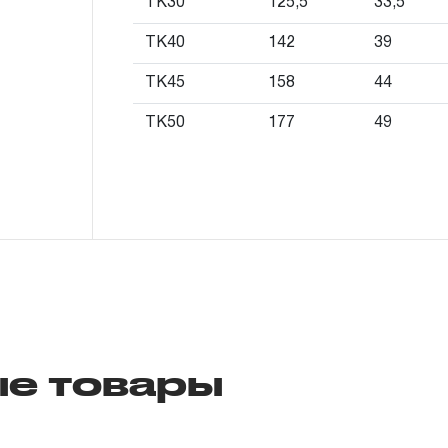
TK30
125,5
33,5
исчисляться с момента ввода инструмент
более 3-х месяцев с даты продажи.
TK40
142
39
TK45
158
44
3. Исполнение гарантийных обязател
TK50
177
49
3.1 На изделия торговых марок JONNE
распространяется понятие «ПОЖИЗНЕНН
подлежит замене или ремонту инструмен
обнаруженный или возникший в результат
производстве и делающий невозможным
инструмента, за исключением тех групп 
перечислены в п. 3.4.
3.2 Производитель гарантирует беспере
изделий торговой марки THORVIK® в теч
е товары
эксплуатации всех типов инструмента, за
инструмента, которые перечислены в п. 3.
3.3 На изделия торговой марки CARBON®