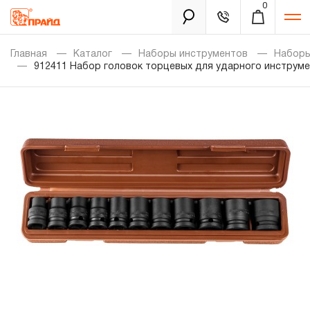
0
Каталог
Главная
Каталог
Наборы инструментов
Наборы
912411 Набор головок торцевых для ударного инструмен
Золотая лихорадка
Новинки
Распродажа
Уцененный товар
Забыли пароль?
О нас
Новости
Бренды