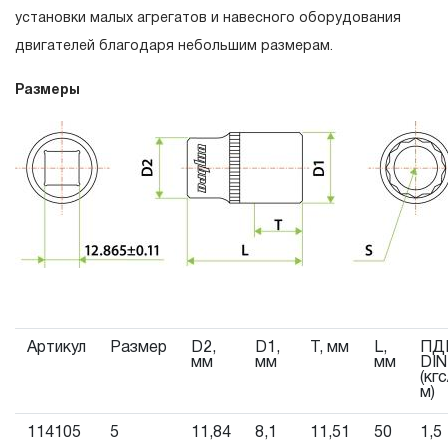
3. Исполнение гарантийных обязательств.
установки малых агрегатов и навесного оборудования
двигателей благодаря небольшим размерам.
3.1 На изделия торговых марок JONNESWAY® и OMBRA®
распространяется понятие «ПОЖИЗНЕННАЯ ГАРАНТИЯ
Размеры
то есть, подлежит замене или ремонту инструмента,
имеющий дефект, обнаруженный или возникший в
результате нарушений при его производстве и делающи
невозможным дальнейшее использование инструмента, 
исключением тех групп инструмента, которые перечисле
в п. 3.4.
3.2 Производитель гарантирует бесперебойное
функционирование изделий торговой марки THORVIK® в
течение ДЕСЯТИ лет с начала эксплуатации всех типов
Артикул
Размер
D2,
D1,
T, мм
L,
ПД
инструмента, за исключением тех групп инструмента,
мм
мм
мм
DIN
(кгс
которые перечислены в п. 3.4.
м)
3.3 На изделия торговой марки CARBON®
114105
5
11,84
8,1
11,51
50
1,5
распространяется понятие «ограниченной гарантии», в