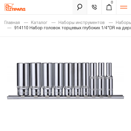
0
Каталог
Главная
Каталог
Наборы инструментов
Наборы
914110 Набор головок торцевых глубоких 1/4"DR на дер
Золотая лихорадка
Новинки
Распродажа
Уцененный товар
Забыли пароль?
О нас
Новости
Бренды