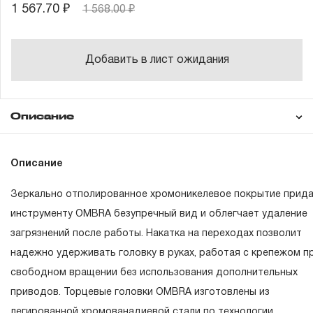
1 567.70 ₽
1 568.00 ₽
Добавить в лист ожидания
Описание
Гарантия
Состав товара
Описание
55081
Головка торцевая глубокая 1/4"DR, 5 мм
Зеркально отполированное хромоникелевое покрытие прид
55082
Головка торцевая глубокая 1/4"DR, 6 мм
ГАРАНТИЙНЫЕ ОБЯЗАТЕЛЬСТВА.
инструменту OMBRA безупречный вид и облегчает удаление
55083
Головка торцевая глубокая 1/4"DR, 7 мм
загрязнений после работы. Накатка на переходах позволит
Понятие «ПОЖИЗНЕННАЯ ГАРАНТИЯ».
55084
Головка торцевая глубокая 1/4"DR, 8 мм
надежно удерживать головку в руках, работая с крепежом п
1.1 Понятие «ПОЖИЗНЕННАЯ ГАРАНТИЯ» включает в с
свободном вращении без использования дополнительных
55085
Головка торцевая глубокая 1/4"DR, 9 мм
признание неограниченного срока поддержания
приводов. Торцевые головки OMBRA изготовлены из
гарантийных обязательств в течение всего периода
55086
Головка торцевая глубокая 1/4"DR, 10 мм
легированной хромованадиевой стали по технологии,