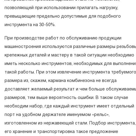
эксплуатации изделия, а также замена или ремонт
позволяющей при использовании прилагать нагрузку,
55087
Головка торцевая глубокая 1/4"DR, 11 мм
вышедшего из строя инструмента, если при проведении
превыщающие предельно допустимые для подобного
55088
Головка торцевая глубокая 1/4"DR, 12 мм
технической экспертизы было установлено, что
инструмента на 30-50%.
производитель использовал при изготовлении изделия
55089
Головка торцевая глубокая 1/4"DR, 13 мм
При производстве работ по обслуживанию продукции
некачественные материалы или нарушал технологию в
55422
Головка торцевая глубокая 1/4"DR, 14 мм
машиностроения используются различные размеры резьбов
процессе его производства.
крепежных деталей и мастеру в такой ситуации необходимо
1.2 «ПОЖИЗНЕННАЯ ГАРАНТИЯ» предоставляется при
иметь несколько инструментов, необходимых для выполнени
условии соблюдения покупателем (потребителем) правил
такой работы. При этом извлечение инструмента требуемог
эксплуатации, обслуживания, транспортировки и хранени
размера из, скажем, кармана комбинезона не всегда
применяемых для ручного слесарно-монтажного
доставляет желаемый результат и чем больше обслуживаем
инструмента.
размеров, тем выше вероятность ошибки. В таком случае
2. Понятие «ОГРАНИЧЕННАЯ ГАРАНТИЯ»
необходим набор, где каждый инструмент имеет отдельный
порт на удобном держателе именуемом «рельс»,
2.1 На инструмент, имеющий в своей конструкции
изготовленном из нержавеющей стали. Подбор инструмента,
КИНЕМАТИЧЕСКУЮ СХЕМУ (МЕХАНИЗМ)
его хранение и транспортировка такое предложение
распространяется понятие «ограниченной гарантии», в