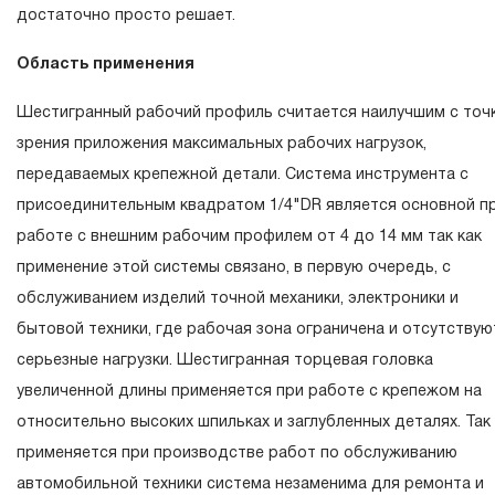
достаточно просто решает.
связи с сокращенным сроком эксплуатации, связанным 
повышенным износом при использовании и определен в 
Область применения
15 месяцев с начала использования в условиях
Шестигранный рабочий профиль считается наилучшим с точ
эксплуатации средней интенсивности.
зрения приложения максимальных рабочих нагрузок,
2.2 При повышенной интенсивности или тяжелых условия
передаваемых крепежной детали. Система инструмента с
эксплуатации инструмента гарантийный срок может быт
присоединительным квадратом 1/4"DR является основной п
сокращен до одного месяца.
работе с внешним рабочим профилем от 4 до 14 мм так как
2.3 Начало гарантийного срока, начало эксплуатации
применение этой системы связано, в первую очередь, с
определяется по дате продажи, указанной в гарантийно
обслуживанием изделий точной механики, электроники и
талоне продавцом инструмента или документе,
бытовой техники, где рабочая зона ограничена и отсутствую
подтверждающим факт приобретения изделия. В
серьезные нагрузки. Шестигранная торцевая головка
отдельных случаях, при реализации продукции на
увеличенной длины применяется при работе с крепежом на
промышленные предприятия, начало гарантийного срока
относительно высоких шпильках и заглубленных деталях. Так
может исчисляться с момента ввода инструмента в
применяется при производстве работ по обслуживанию
эксплуатацию, но не более 3-х месяцев с даты продажи.
автомобильной техники система незаменима для ремонта и