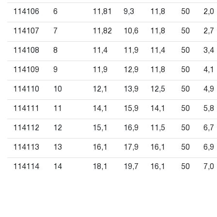
114106
6
11,81
9,3
11,8
50
2,0
ДВЕНАДЦАТЬ месяцев с начала эксплуатации всех тип
инструмента, которые перечислены в п.3.4
114107
7
11,82
10,6
11,8
50
2,7
3.4 На следующие группы слесарно-монтажного,
114108
8
11,4
11,9
11,4
50
3,4
пневматического, гидравлического, измерительного и т.п
распространяется понятие «ограниченная гарантия»:
114109
9
11,9
12,9
11,8
50
4,1
3.4.1 На изделия имеющие в своей конструкции храповы
114110
10
12,1
13,9
12,5
50
4,9
механизм (ключи гаечные трещоточные, рукоятки
трещоточные и т.п.) распространяется ограниченный сро
114111
11
14,1
15,9
14,1
50
5,8
гарантии в ДВЕНАДЦАТЬ месяцев.
114112
12
15,1
16,9
11,5
50
6,7
3.4.2 На измерительный и диагностический инструмент,
114113
13
16,1
17,9
16,1
50
6,9
включая манометры, компрессометры, тестеры, рулетки
динамометрические ключи, усилители крутящего момент
114114
14
18,1
19,7
16,1
50
7,0
т.п. устанавливается ограниченный срок гарантии в
ДВЕНАДЦАТЬ месяцев, если не предусмотрен
изготовителем межповерочный интервал, который зави
от интенсивности эксплуатации данного инструмента.