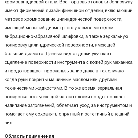
хромованадиевой стали. Все торцевые головки Jonnesway
Е7
гарантийных обязательств в течение всего периода
имеют фирменный дизайн финишной отделки, включающий
49702
Головка торцевая 1/4"DR, внешний TORX,
эксплуатации изделия, а также замена или ремонт
матовое хромирование цилиндрической поверхности,
Е8
вышедшего из строя инструмента, если при
имеющей меньший диаметр, получаемое методом
48534
Головка торцевая 3/8"DR, внешний TORX,
проведении технической экспертизы было
вибрационно-абразивной шлифовки, а также зеркальную
Е10
установлено, что производитель использовал при
полировку цилиндрической поверхности, имеющей
49704
Головка торцевая 3/8"DR, внешний TORX,
изготовлении изделия некачественные материалы или
Е11
больший диаметр. Данный вид отделки улучшает
нарушал технологию в процессе его производства.
сцепление поверхности инструмента с кожей рук механика
49705
Головка торцевая 3/8"DR, внешний TORX,
1.2 «ПОЖИЗНЕННАЯ ГАРАНТИЯ» предоставляется
Е12
и предотвращает проскальзывание даже в тех случаях,
при условии соблюдения покупателем (потребителем)
когда руки покрыты машинным маслом или другими
49706
Головка торцевая 3/8"DR, внешний TORX,
правил эксплуатации, обслуживания, транспортировки
Е14
техническими жидкостями. В то же время, зеркальная
и хранения, применяемых для ручного слесарно-
полировка выступающей части головки предотвращает
49714
Головка торцевая 1/2"DR, внешний TORX,
монтажного инструмента.
Е16
налипание загрязнений, облегчает уход за инструментом и
помогает ему сохранять опрятный и эстетичный внешний
2. Понятие «ОГРАНИЧЕННАЯ ГАРАНТИЯ»
49715
Головка торцевая 1/2"DR, внешний TORX,
Е18
вид.
2.1 На инструмент, имеющий в своей конструкции
49716
Головка торцевая 1/2"DR, внешний TORX,
Область применения