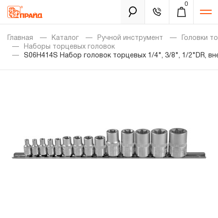
0
Каталог
Главная
Каталог
Ручной инструмент
Головки т
Наборы торцевых головок
S06H414S Набор головок торцевых 1/4", 3/8", 1/2"DR, в
Золотая лихорадка
Новинки
Распродажа
Уцененный товар
Забыли пароль?
О нас
Новости
Бренды