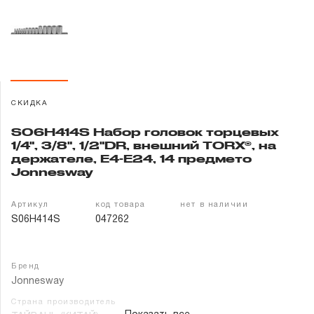
Гарантия и сервис
Доставка и оплата
Партнерам
СКИДКА
Контакты
S06H414S Набор головок торцевых
1/4", 3/8", 1/2"DR, внешний TORX®, на
держателе, Е4-E24, 14 предмето
Jonnesway
Артикул
код товара
нет в наличии
S06H414S
047262
Бренд
Jonnesway
Страна производитель