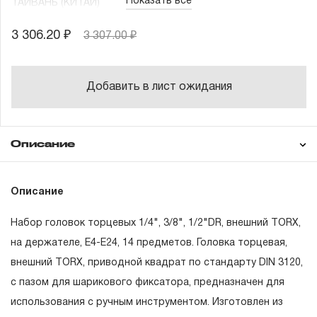
Показать все
ТАЙВАНЬ (КИТАЙ)
3 306.20 ₽
3 307.00 ₽
Добавить в лист ожидания
Описание
Гарантия
Состав товара
Описание
49698
Головка торцевая 1/4"DR, внешний TORX,
Е4
Набор головок торцевых 1/4", 3/8", 1/2"DR, внешний TORX,
ГАРАНТИЙНЫЕ ОБЯЗАТЕЛЬСТВА.
49699
Головка торцевая 1/4"DR, внешний TORX,
на держателе, Е4-E24, 14 предметов. Головка торцевая,
Е5
внешний TORX, приводной квадрат по стандарту DIN 3120,
Понятие «ПОЖИЗНЕННАЯ ГАРАНТИЯ».
49700
Головка торцевая 1/4"DR, внешний TORX,
с пазом для шарикового фиксатора, предназначен для
Е6
1.1 Понятие «ПОЖИЗНЕННАЯ ГАРАНТИЯ» включает в
использования с ручным инструментом. Изготовлен из
49701
Головка торцевая 1/4"DR, внешний TORX,
себя признание неограниченного срока поддержания