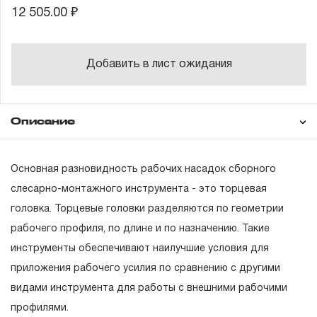
12 505.00 ₽
Добавить в лист ожидания
Описание
Гарантия
Состав товара
Основная разновидность рабочих насадок сборного
Содержание:
слесарно-монтажного инструмента - это торцевая
3/8"DR:
головка. Торцевые головки разделяются по геометрии
ГАРАНТИЙНЫЕ ОБЯЗАТЕЛЬСТВА.
рабочего профиля, по длине и по назначению. Такие
Головки торцевые, 14 шт.: 6, 7, 8, 9, 10, 11, 12, 13,
14, 15, 17, 19, 22, 24 мм.;
Понятие «ПОЖИЗНЕННАЯ ГАРАНТИЯ».
инструменты обеспечивают наилучшие условия для
приложения рабочего усилия по сравнению с другими
Головки торцевые глубокие, 4 шт.: 14, 15, 17, 19
1.1 Понятие «ПОЖИЗНЕННАЯ ГАРАНТИЯ» включает в
мм.;
видами инструмента для работы с внешними рабочими
себя признание неограниченного срока поддержания
профилями.
Свечная головка, 3 шт.: 16, 18, 21 мм.;
гарантийных обязательств в течение всего периода