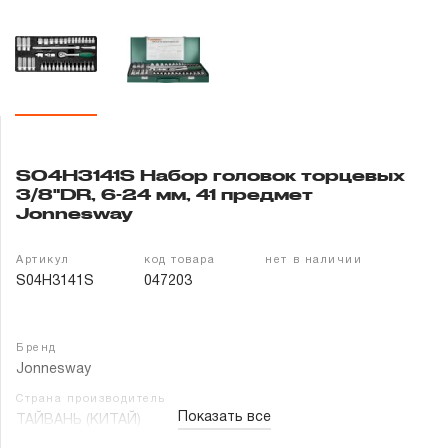
Гарантия и сервис
Доставка и оплата
Партнерам
S04H3141S Набор головок торцевых
Контакты
3/8"DR, 6-24 мм, 41 предмет
Jonnesway
Артикул
код товара
нет в наличии
S04H3141S
047203
Бренд
Jonnesway
Страна производитель
Показать все
ТАЙВАНЬ (КИТАЙ)