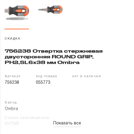
Гарантия и сервис
Доставка и оплата
Партнерам
СКИДКА
756238 Отвертка стержневая
Контакты
двусторонняя ROUND GRIP,
РН2,SL6x38 мм Ombra
Артикул
код товара
нет в наличии
756238
055773
Бренд
Ombra
Страна производитель
Показать все
КИТАЙ