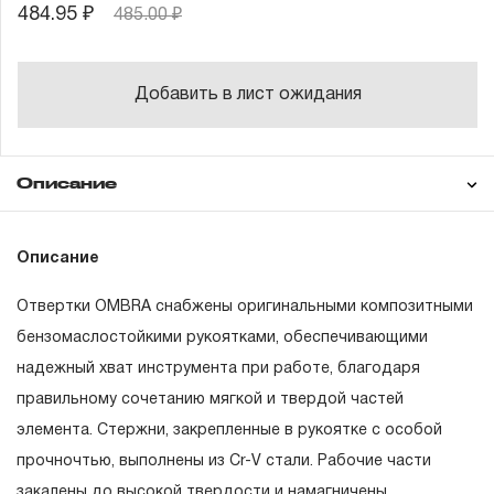
484.95 ₽
485.00 ₽
Добавить в лист ожидания
Описание
Гарантия
Техническая
Описание
документация
Отвертки OMBRA снабжены оригинальными композитными
ГАРАНТИЙНЫЕ ОБЯЗАТЕЛЬСТВА.
бензомаслостойкими рукоятками, обеспечивающими
надежный хват инструмента при работе, благодаря
Понятие «ПОЖИЗНЕННАЯ ГАРАНТИЯ».
правильному сочетанию мягкой и твердой частей
1.1 Понятие «ПОЖИЗНЕННАЯ ГАРАНТИЯ» включает в
элемента. Стержни, закрепленные в рукоятке с особой
себя признание неограниченного срока поддержания
прочночтью, выполнены из
Cr-V
стали. Рабочие части
гарантийных обязательств в течение всего периода
закалены до высокой твердости и намагничены.