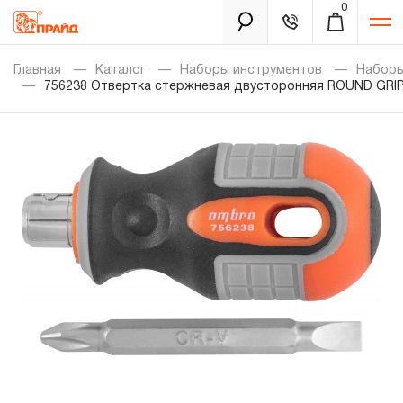
0
Каталог
Главная
Каталог
Наборы инструментов
Наборы
756238 Отвертка стержневая двусторонняя ROUND GRIP,
Золотая лихорадка
Новинки
Распродажа
Уцененный товар
Забыли пароль?
О нас
Новости
Бренды