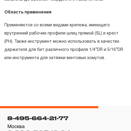
эксплуатации изделия, а также замена или ремонт
Область применения
вышедшего из строя инструмента, если при
проведении технической экспертизы было
Применяются со всеми видами крепежа, имеющего
установлено, что производитель использовал при
врутренний рабочие профили шлиц прямой (SL) и крест
изготовлении изделия некачественные материалы или
(РН). Также инструмент можно использовать в качестве
нарушал технологию в процессе его производства.
держателя для бит различного профиля 1/4”DR и 5/16”DR
1.2 «ПОЖИЗНЕННАЯ ГАРАНТИЯ» предоставляется
или инструмента для затяжки винтовых хомутов.
при условии соблюдения покупателем (потребителем)
правил эксплуатации, обслуживания, транспортировки
и хранения, применяемых для ручного слесарно-
монтажного инструмента.
2. Понятие «ОГРАНИЧЕННАЯ ГАРАНТИЯ»
2.1 На инструмент, имеющий в своей конструкции
8-495-664-21-77
КИНЕМАТИЧЕСКУЮ СХЕМУ (МЕХАНИЗМ)
Москва
распространяется понятие «ограниченной гарантии», в