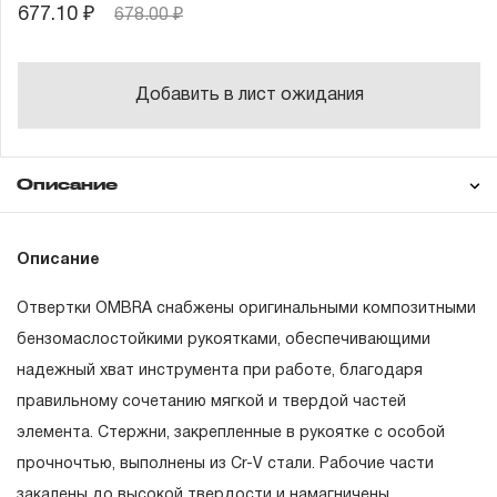
677.10 ₽
678.00 ₽
Добавить в лист ожидания
Описание
Гарантия
Описание
Отвертки OMBRA снабжены оригинальными композитными
ГАРАНТИЙНЫЕ ОБЯЗАТЕЛЬСТВА.
бензомаслостойкими рукоятками, обеспечивающими
надежный хват инструмента при работе, благодаря
Понятие «ПОЖИЗНЕННАЯ ГАРАНТИЯ».
правильному сочетанию мягкой и твердой частей
1.1 Понятие «ПОЖИЗНЕННАЯ ГАРАНТИЯ» включает в
элемента. Стержни, закрепленные в рукоятке с особой
себя признание неограниченного срока поддержания
прочночтью, выполнены из
Cr-V
стали. Рабочие части
гарантийных обязательств в течение всего периода
закалены до высокой твердости и намагничены.