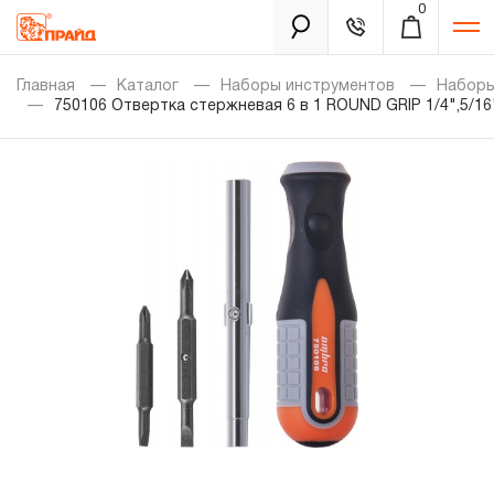
0
Каталог
Главная
Каталог
Наборы инструментов
Наборы
750106 Отвертка стержневая 6 в 1 ROUND GRIP 1/4",5/16"
Золотая лихорадка
Новинки
Распродажа
Уцененный товар
Забыли пароль?
О нас
Новости
Бренды