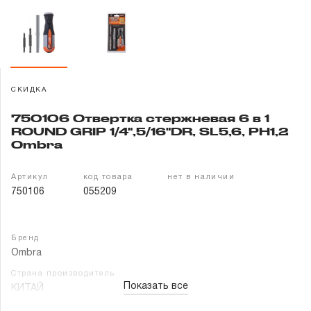
Гарантия и сервис
Доставка и оплата
Партнерам
СКИДКА
750106 Отвертка стержневая 6 в 1
Контакты
ROUND GRIP 1/4",5/16"DR, SL5,6, PH1,2
Ombra
Артикул
код товара
нет в наличии
750106
055209
Бренд
Ombra
Страна производитель
Показать все
КИТАЙ