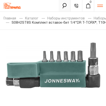
0
Каталог
Главная
Каталог
Наборы инструментов
Наборы
S08H2ST8S Комплект вставок-бит 1/4"DR T-TORX®, T10H
Золотая лихорадка
Новинки
Распродажа
Уцененный товар
Забыли пароль?
О нас
Новости
Бренды