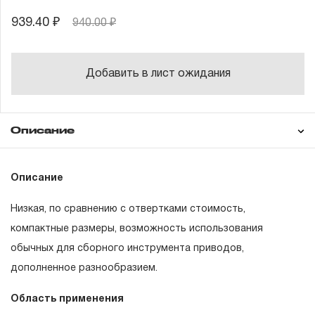
939.40 ₽
940.00 ₽
Добавить в лист ожидания
Описание
Гарантия
Состав товара
Описание
Вставки-биты L=25 мм, 1/4"DR
Низкая, по сравнению с отвертками стоимость,
Вставки биты TORX, 7 шт.: T10H, T15H, T20H,
ГАРАНТИЙНЫЕ ОБЯЗАТЕЛЬСТВА.
T25H, T27H, T30H, T40H
компактные размеры, возможность использования
обычных для сборного инструмента приводов,
Г - образный привод для вставок-бит
Понятие «ПОЖИЗНЕННАЯ ГАРАНТИЯ».
дополненное разнообразием.
Пластиковый держатель
1.1 Понятие «ПОЖИЗНЕННАЯ ГАРАНТИЯ» включает в
Область применения
себя признание неограниченного срока поддержания