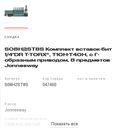
Гарантия и сервис
Доставка и оплата
Партнерам
СКИДКА
S08H2ST8S Комплект вставок-бит
Контакты
1/4"DR T-TORX®, T10H-T40H, c Г-
образным приводом, 8 предметов
Jonnesway
Артикул
код товара
нет в наличии
S08H2ST8S
047460
Бренд
Jonnesway
Страна производитель
Показать все
ТАЙВАНЬ (КИТАЙ)