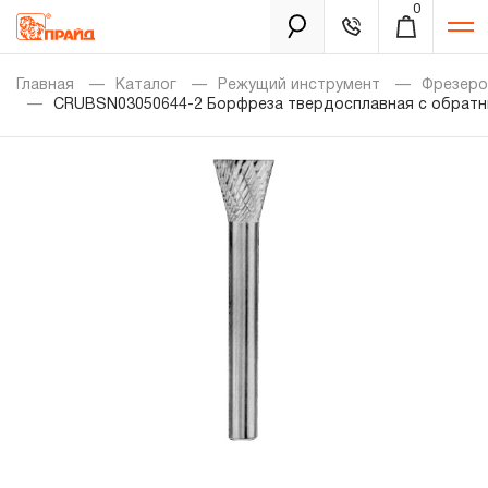
0
Каталог
Главная
Каталог
Режущий инструмент
Фрезеро
CRUBSN03050644-2 Борфреза твердосплавная с обратным 
Золотая лихорадка
Новинки
Распродажа
Уцененный товар
Забыли пароль?
О нас
Новости
Бренды