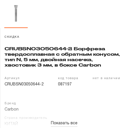
Гарантия и сервис
Доставка и оплата
Партнерам
СКИДКА
CRUBSN03050644-2 Борфреза
Контакты
твердосплавная с обратным конусом,
тип N, 5 мм, двойная насечка,
хвостовик 3 мм, в боксе Carbon
Артикул
код товара
нет в наличии
CRUBSN03050644-2
087197
Бренд
Carbon
Страна производитель
Показать все
КИТАЙ