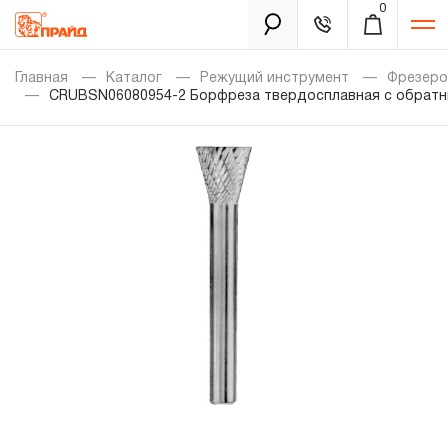
0
Каталог
Главная
Каталог
Режущий инструмент
Фрезеро
CRUBSN06080954-2 Борфреза твердосплавная с обратным 
Золотая лихорадка
Новинки
Распродажа
Уцененный товар
Забыли пароль?
О нас
Новости
Бренды