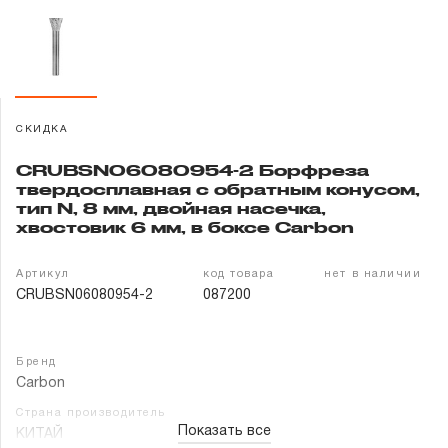
Гарантия и сервис
Доставка и оплата
Партнерам
СКИДКА
CRUBSN06080954-2 Борфреза
Контакты
твердосплавная с обратным конусом,
тип N, 8 мм, двойная насечка,
хвостовик 6 мм, в боксе Carbon
Артикул
код товара
нет в наличии
CRUBSN06080954-2
087200
Бренд
Carbon
Страна производитель
Показать все
КИТАЙ